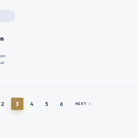
an
aan
al
2
3
4
5
6
NEXT
chevron_right