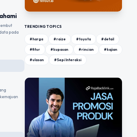
pahami
lembut
TRENDING TOPICS
 data pada
#harga
#raize
#toyota
#detail
#fitur
#kupasan
#rincian
#kajian
#ulasan
#Sepi Interaksi
yang
 kemajuan