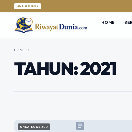
BREAKING
HOME
BE
JAYA
MEI 15, 2021
Fungsi dan penjelasa
HOME
chevron_right
dipahami
TAHUN:
2021
RAM adalah memori penyimpanan yang terk
RAM diciptakan untuk menyimpan segala be
penyimpanan dilakukan oleh RAM memiliki a
image
FEATURED
article
UNCATEGORIZED