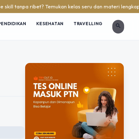
l tanpa ribet? Temukan kelas seru dan materi lengkap hanya 
PENDIDIKAN
KESEHATAN
TRAVELLING
search