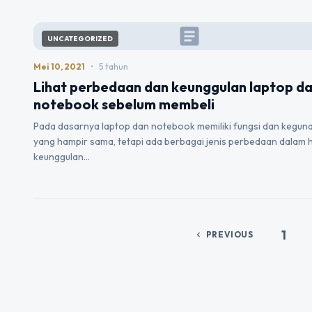
article
UNCATEGORIZED
Mei 10, 2021
•
5 tahun
Lihat perbedaan dan keunggulan laptop d
notebook sebelum membeli
Pada dasarnya laptop dan notebook memiliki fungsi dan kegun
yang hampir sama, tetapi ada berbagai jenis perbedaan dalam h
keunggulan…
1
PREVIOUS
chevron_left