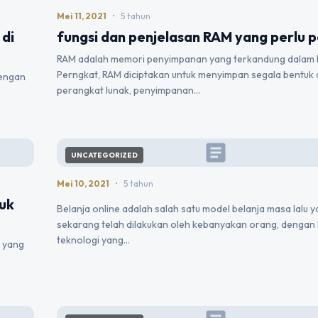
Mei 11, 2021
•
5 tahun
 di
fungsi dan penjelasan RAM yang perlu 
RAM adalah memori penyimpanan yang terkandung dalam 
Perngkat, RAM diciptakan untuk menyimpan segala bentuk
dengan
perangkat lunak, penyimpanan…
article
UNCATEGORIZED
Mei 10, 2021
•
5 tahun
tuk
Belanja online adalah salah satu model belanja masa lalu 
sekarang telah dilakukan oleh kebanyakan orang, dengan
teknologi yang…
l yang