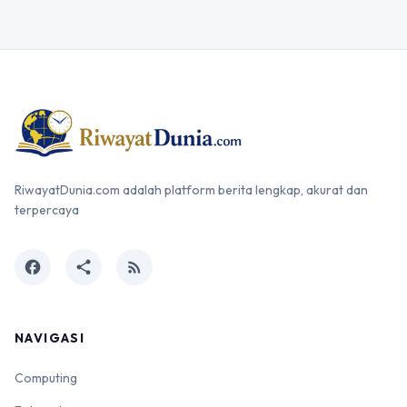
RiwayatDunia.com adalah platform berita lengkap, akurat dan
terpercaya
facebook
share
rss_feed
NAVIGASI
Computing