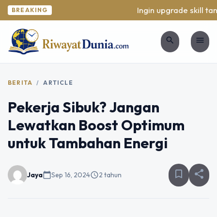
Ingin upgrade skill tan
BREAKING
search
menu
BERITA
/
ARTICLE
Pekerja Sibuk? Jangan
Lewatkan Boost Optimum
untuk Tambahan Energi
bookmark_border
share
Jaya
calendar_today
Sep 16, 2024
schedule
2 tahun