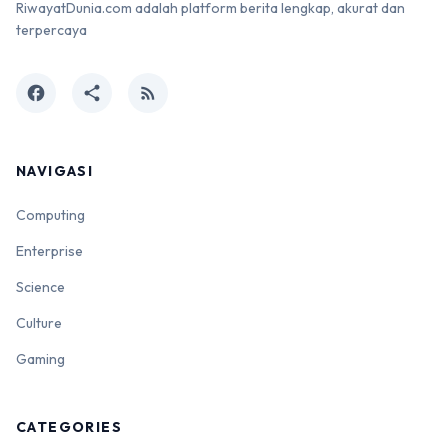
RiwayatDunia.com adalah platform berita lengkap, akurat dan
terpercaya
facebook
share
rss_feed
NAVIGASI
Computing
Enterprise
Science
Culture
Gaming
CATEGORIES