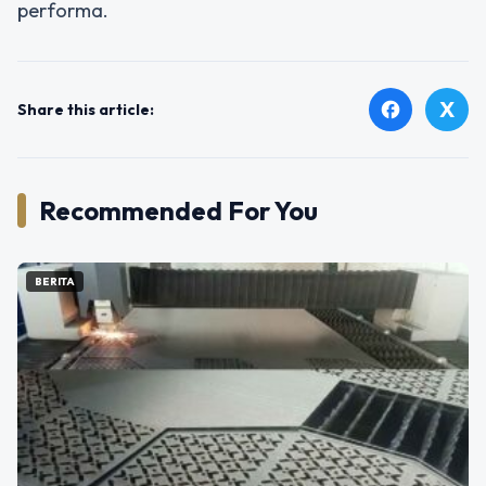
performa.
X
facebook
Share this article:
Recommended For You
BERITA