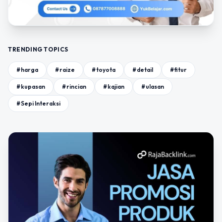
TRENDING TOPICS
#harga
#raize
#toyota
#detail
#fitur
#kupasan
#rincian
#kajian
#ulasan
#Sepi Interaksi