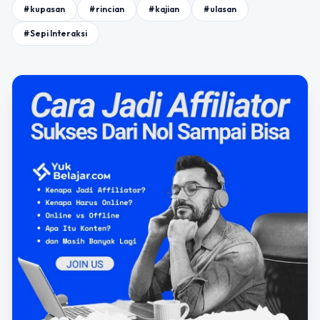
#kupasan
#rincian
#kajian
#ulasan
#Sepi Interaksi