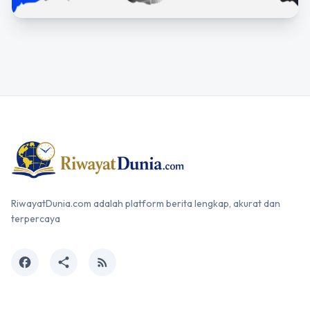
RiwayatDunia.com adalah platform berita lengkap, akurat dan
terpercaya
facebook
share
rss_feed