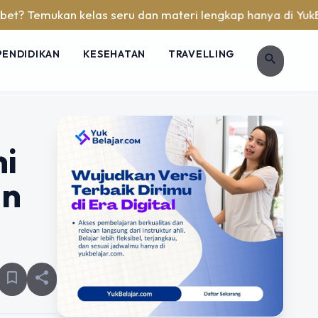
an kelas seru dan materi lengkap hanya di YukBelajar.com. M
PENDIDIKAN
KESEHATAN
TRAVELLING
search
ni
in
bookmark_border
share