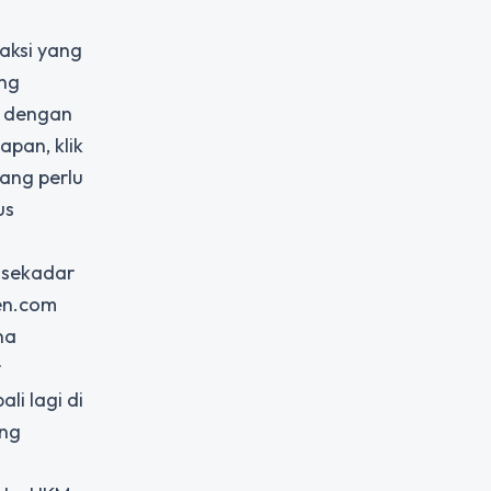
raksi yang
ang
n dengan
apan, klik
ang perlu
us
 sekadar
men.com
na
r
li lagi di
ang