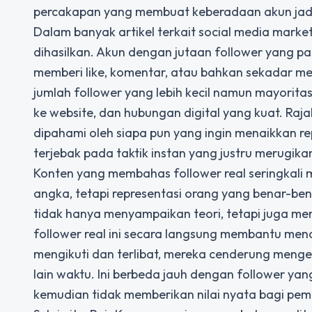
percakapan yang membuat keberadaan akun jadi
Dalam banyak artikel terkait social media marketi
dihasilkan. Akun dengan jutaan follower yang pas
memberi like, komentar, atau bahkan sekadar m
jumlah follower yang lebih kecil namun mayoritas
ke website, dan hubungan digital yang kuat. Raj
dipahami oleh siapa pun yang ingin menaikkan re
terjebak pada taktik instan yang justru merugika
Konten yang membahas follower real seringkali 
angka, tetapi representasi orang yang benar-ben
tidak hanya menyampaikan teori, tetapi juga me
follower real ini secara langsung membantu mena
mengikuti dan terlibat, mereka cenderung mengekl
lain waktu. Ini berbeda jauh dengan follower ya
kemudian tidak memberikan nilai nyata bagi pemi