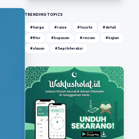
TRENDING TOPICS
#harga
#raize
#toyota
#detail
#fitur
#kupasan
#rincian
#kajian
#ulasan
#Sepi Interaksi