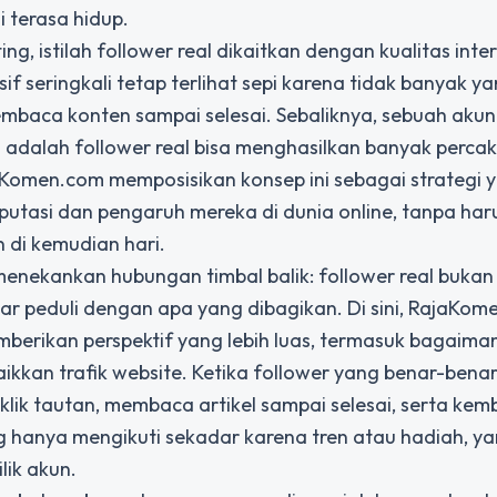
 terasa hidup.
ng, istilah follower real dikaitkan dengan kualitas inte
if seringkali tetap terlihat sepi karena tidak banyak y
embaca konten sampai selesai. Sebaliknya, sebuah aku
 adalah follower real bisa menghasilkan banyak percak
aKomen.com memposisikan konsep ini sebagai strategi y
putasi dan pengaruh mereka di dunia online, tanpa har
n di kemudian hari.
menekankan hubungan timbal balik: follower real bukan
ar peduli dengan apa yang dibagikan. Di sini, RajaKo
mberikan perspektif yang lebih luas, termasuk bagaima
ikkan trafik website. Ketika follower yang benar-bena
ik tautan, membaca artikel sampai selesai, serta kemba
ng hanya mengikuti sekadar karena tren atau hadiah, y
lik akun.