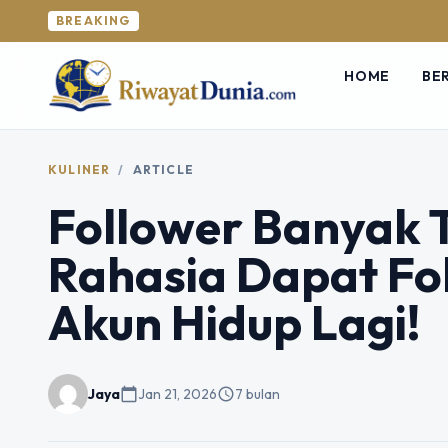
BREAKING
HOME
BE
KULINER
/
ARTICLE
Follower Banyak Ta
Rahasia Dapat Fol
Akun Hidup Lagi!
Jaya
calendar_today
Jan 21, 2026
schedule
7 bulan