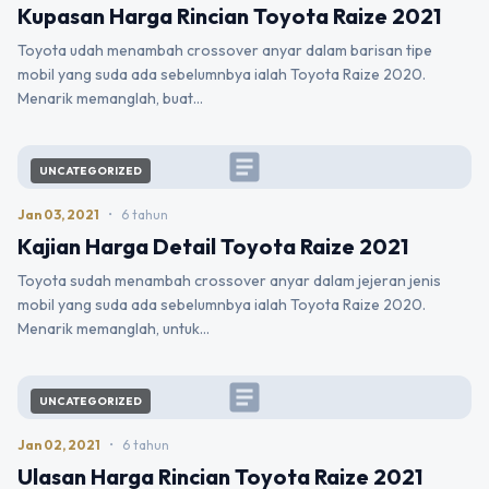
Kupasan Harga Rincian Toyota Raize 2021
Toyota udah menambah crossover anyar dalam barisan tipe
mobil yang suda ada sebelumnbya ialah Toyota Raize 2020.
Menarik memanglah, buat…
article
UNCATEGORIZED
Jan 03, 2021
•
6 tahun
Kajian Harga Detail Toyota Raize 2021
Toyota sudah menambah crossover anyar dalam jejeran jenis
mobil yang suda ada sebelumnbya ialah Toyota Raize 2020.
Menarik memanglah, untuk…
article
UNCATEGORIZED
Jan 02, 2021
•
6 tahun
Ulasan Harga Rincian Toyota Raize 2021