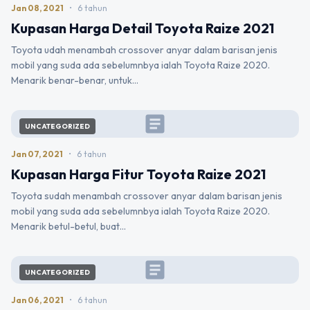
Jan 08, 2021
•
6 tahun
Kupasan Harga Detail Toyota Raize 2021
Toyota udah menambah crossover anyar dalam barisan jenis
mobil yang suda ada sebelumnbya ialah Toyota Raize 2020.
Menarik benar-benar, untuk…
article
UNCATEGORIZED
Jan 07, 2021
•
6 tahun
Kupasan Harga Fitur Toyota Raize 2021
Toyota sudah menambah crossover anyar dalam barisan jenis
mobil yang suda ada sebelumnbya ialah Toyota Raize 2020.
Menarik betul-betul, buat…
article
UNCATEGORIZED
Jan 06, 2021
•
6 tahun