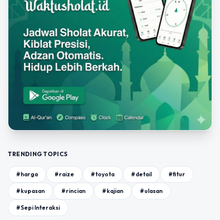
TRENDING TOPICS
#harga
#raize
#toyota
#detail
#fitur
#kupasan
#rincian
#kajian
#ulasan
#Sepi Interaksi