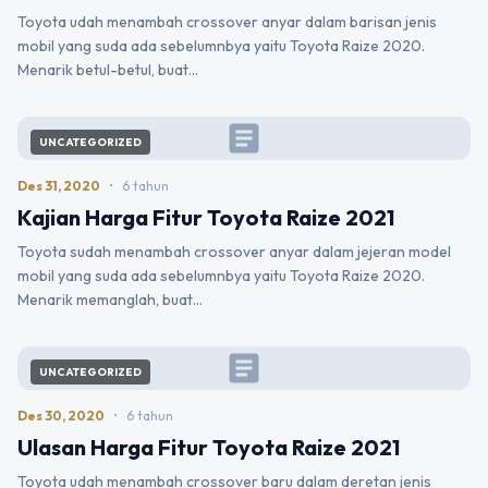
Toyota udah menambah crossover anyar dalam barisan jenis
mobil yang suda ada sebelumnbya yaitu Toyota Raize 2020.
Menarik betul-betul, buat…
article
UNCATEGORIZED
Des 31, 2020
•
6 tahun
Kajian Harga Fitur Toyota Raize 2021
Toyota sudah menambah crossover anyar dalam jejeran model
mobil yang suda ada sebelumnbya yaitu Toyota Raize 2020.
Menarik memanglah, buat…
article
UNCATEGORIZED
Des 30, 2020
•
6 tahun
Ulasan Harga Fitur Toyota Raize 2021
Toyota udah menambah crossover baru dalam deretan jenis