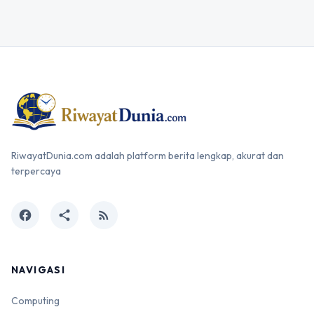
RiwayatDunia.com adalah platform berita lengkap, akurat dan
terpercaya
facebook
share
rss_feed
NAVIGASI
Computing