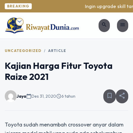
Ingin upgrade skill tan
BREAKING
search
menu
UNCATEGORIZED
/
ARTICLE
Kajian Harga Fitur Toyota
Raize 2021
bookmark_border
share
Jaya
calendar_today
Des 31, 2020
schedule
6 tahun
Toyota sudah menambah crossover anyar dalam