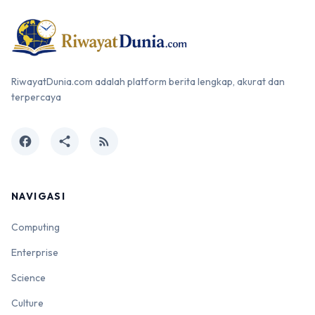
RiwayatDunia.com adalah platform berita lengkap, akurat dan
terpercaya
facebook
share
rss_feed
NAVIGASI
Computing
Enterprise
Science
Culture