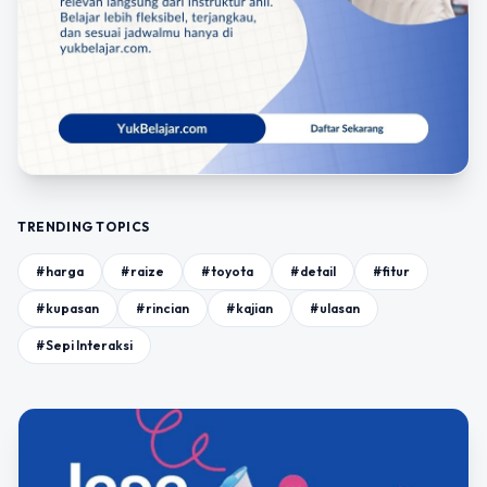
TRENDING TOPICS
#harga
#raize
#toyota
#detail
#fitur
#kupasan
#rincian
#kajian
#ulasan
#Sepi Interaksi