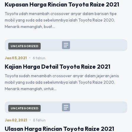
Kupasan Harga Rincian Toyota Raize 2021
Toyota udah menambah crossover anyar dalam barisan tipe
mobil yang suda ada sebelumnbya ialah Toyota Raize 2020.
Menarik memanglah, buat…
article
UNCATEGORIZED
Jan 03, 2021
•
6 tahun
Kajian Harga Detail Toyota Raize 2021
Toyota sudah menambah crossover anyar dalam jejeran jenis
mobil yang suda ada sebelumnbya ialah Toyota Raize 2020.
Menarik memanglah, untuk…
article
UNCATEGORIZED
Jan 02, 2021
•
6 tahun
Ulasan Harga Rincian Toyota Raize 2021