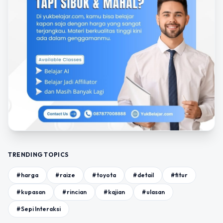
TRENDING TOPICS
#harga
#raize
#toyota
#detail
#fitur
#kupasan
#rincian
#kajian
#ulasan
#Sepi Interaksi