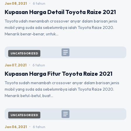
Jan 08, 2021
•
6 tahun
Kupasan Harga Detail Toyota Raize 2021
Toyota udah menambah crossover anyar dalam barisan jenis
mobil yang suda ada sebelumnbya ialah Toyota Raize 2020.
Menarik benar-benar, untuk…
article
UNCATEGORIZED
Jan 07, 2021
•
6 tahun
Kupasan Harga Fitur Toyota Raize 2021
Toyota sudah menambah crossover anyar dalam barisan jenis
mobil yang suda ada sebelumnbya ialah Toyota Raize 2020.
Menarik betul-betul, buat…
article
UNCATEGORIZED
Jan 06, 2021
•
6 tahun