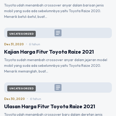
Toyota udah menambah crossover anyar dalam barisan jenis
mobil yang suda ada sebelumnbya yaitu Toyota Raize 2020.
Menarik betul-betul, buat…
article
UNCATEGORIZED
Des 31, 2020
•
6 tahun
Kajian Harga Fitur Toyota Raize 2021
Toyota sudah menambah crossover anyar dalam jejeran model
mobil yang suda ada sebelumnbya yaitu Toyota Raize 2020.
Menarik memanglah, buat…
article
UNCATEGORIZED
Des 30, 2020
•
6 tahun
Ulasan Harga Fitur Toyota Raize 2021
Toyota udah menambah crossover baru dalam deretan jenis