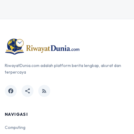
RiwayatDunia.com adalah platform berita lengkap, akurat dan
terpercaya
facebook
share
rss_feed
NAVIGASI
Computing