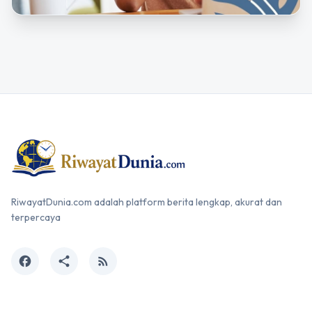
RiwayatDunia.com adalah platform berita lengkap, akurat dan
terpercaya
facebook
share
rss_feed