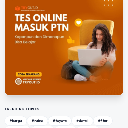
TRENDING TOPICS
#harga
#raize
#toyota
#detail
#fitur