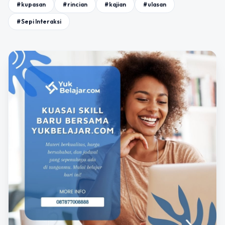
#kupasan
#rincian
#kajian
#ulasan
#Sepi Interaksi