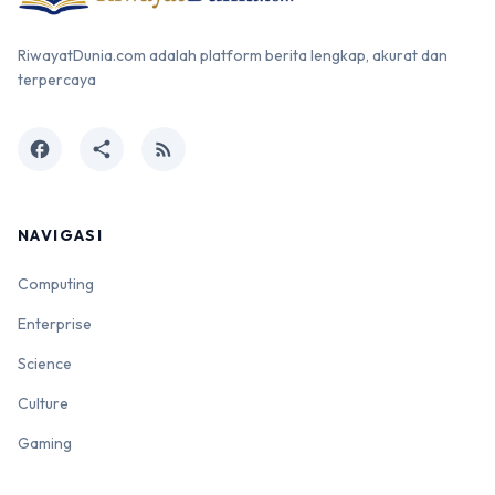
RiwayatDunia.com adalah platform berita lengkap, akurat dan
terpercaya
facebook
share
rss_feed
NAVIGASI
Computing
Enterprise
Science
Culture
Gaming