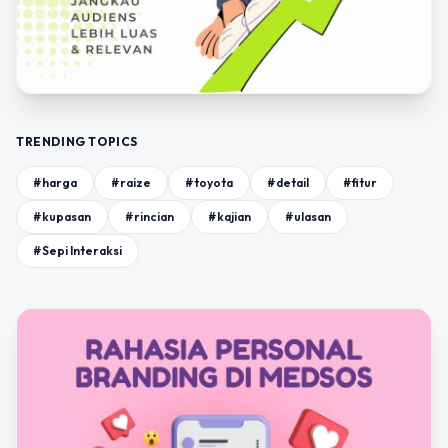
TRENDING TOPICS
#harga
#raize
#toyota
#detail
#fitur
#kupasan
#rincian
#kajian
#ulasan
#Sepi Interaksi