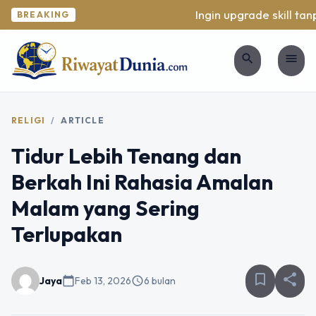
Ingin upgrade skill tanp
BREAKING
search
menu
RELIGI
/
ARTICLE
Tidur Lebih Tenang dan
Berkah Ini Rahasia Amalan
Malam yang Sering
Terlupakan
bookmark_border
share
Jaya
calendar_today
Feb 13, 2026
schedule
6 bulan