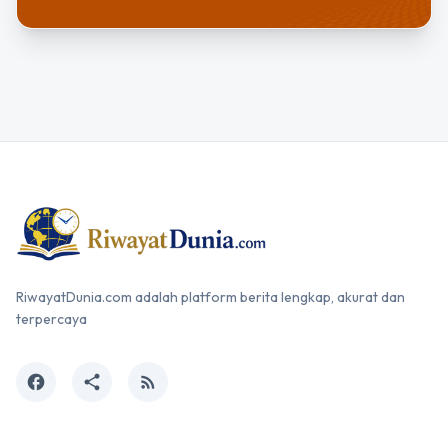
RiwayatDunia.com adalah platform berita lengkap, akurat dan
terpercaya
facebook
share
rss_feed