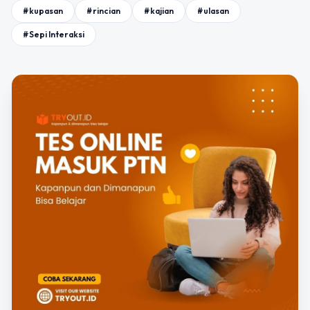
#kupasan
#rincian
#kajian
#ulasan
#Sepi Interaksi