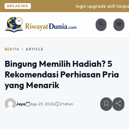
Ingin upgrade skill tanpa
BREAKING
search
menu
BERITA
/
ARTICLE
Bingung Memilih Hadiah? 5
Rekomendasi Perhiasan Pria
yang Menarik
bookmark_border
share
Jaya
calendar_today
Agu 23, 2024
schedule
2 tahun