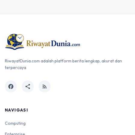
RiwayatDunia.com adalah platform berita lengkap, akurat dan
terpercaya
facebook
share
rss_feed
NAVIGASI
Computing
Enterprise