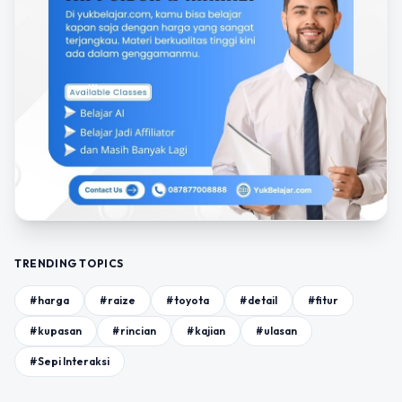
TRENDING TOPICS
#harga
#raize
#toyota
#detail
#fitur
#kupasan
#rincian
#kajian
#ulasan
#Sepi Interaksi