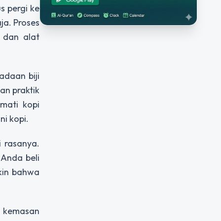
s pergi ke
ja. Proses
 dan alat
adaan biji
an praktik
mati kopi
ni kopi.
 rasanya.
Anda beli
kin bahwa
m kemasan