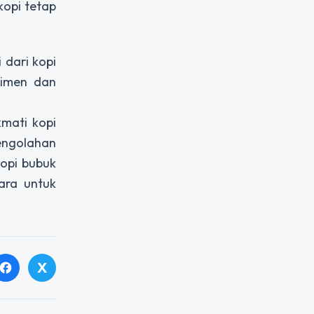
kopi tetap
 dari kopi
rimen dan
mati kopi
pengolahan
opi bubuk
ara untuk
X
facebook