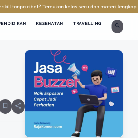
anpa ribet? Temukan kelas seru dan materi lengkap hanya di 
PENDIDIKAN
KESEHATAN
TRAVELLING
search
bookmark_border
share