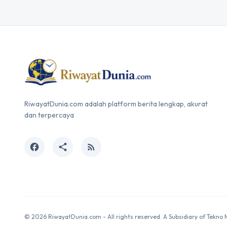
RiwayatDunia.com adalah platform berita lengkap, akurat
dan terpercaya
facebook
share
rss_feed
© 2026 RiwayatDunia.com - All rights reserved. A Subsidiary of Tekno