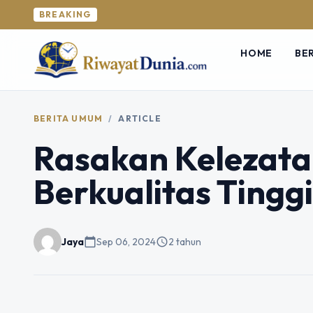
BREAKING
HOME
BE
BERITA UMUM
/
ARTICLE
Rasakan Kelezata
Berkualitas Tinggi
Jaya
calendar_today
Sep 06, 2024
schedule
2 tahun