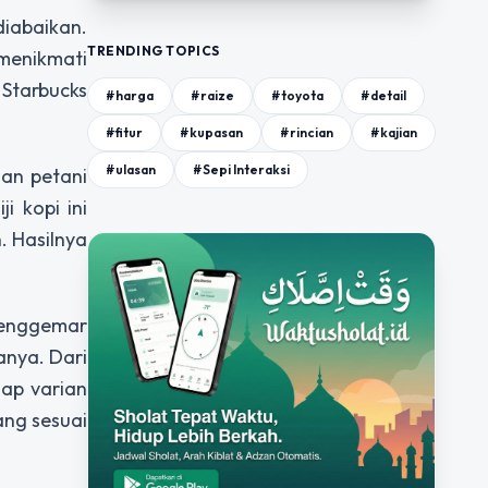
diabaikan.
TRENDING TOPICS
menikmati
 Starbucks
#harga
#raize
#toyota
#detail
#fitur
#kupasan
#rincian
#kajian
#ulasan
#Sepi Interaksi
gan petani
i kopi ini
. Hasilnya
penggemar
anya. Dari
iap varian
ang sesuai