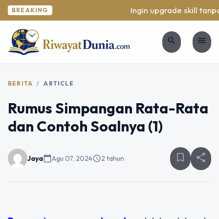
Ingin upgrade skill tanpa
BREAKING
search
menu
BERITA
/
ARTICLE
Rumus Simpangan Rata-Rata
dan Contoh Soalnya (1)
bookmark_border
share
Jaya
calendar_today
Agu 07, 2024
schedule
2 tahun