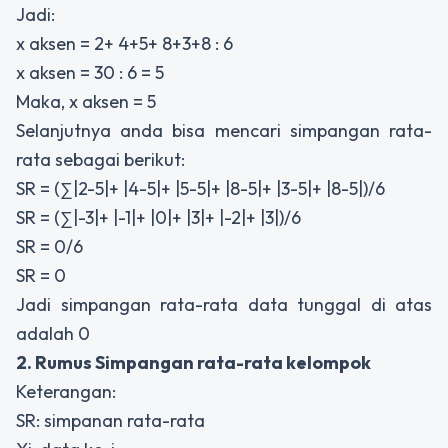
Jadi:
x aksen = 2+ 4+5+ 8+3+8 : 6
x aksen = 30 : 6 = 5
Maka, x aksen = 5
Selanjutnya anda bisa mencari simpangan rata-
rata sebagai berikut:
SR = (∑|2-5|+ |4-5|+ |5-5|+ |8-5|+ |3-5|+ |8-5|)/6
SR = (∑|-3|+ |-1|+ |0|+ |3|+ |-2|+ |3|)/6
SR = 0/6
SR = 0
Jadi simpangan rata-rata data tunggal di atas
adalah 0
2. Rumus Simpangan rata-rata kelompok
Keterangan:
SR: simpanan rata-rata