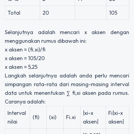
Total
20
105
Selanjutnya adalah mencari x aksen dengan
menggunakan rumus dibawah ini:
x aksen = (fi.xi)/fi
x aksen = 105/20
x aksen = 5,25
Langkah selanjutnya adalah anda perlu mencari
simpangan rata-rata dari masing-masing interval
data untuk menentukan ∑ fi,xi aksen pada rumus.
Caranya adalah:
Interval
|xi-x
Fi|xi-x
(fi)
(xi)
Fi.xi
nilai
aksen|
aksen|