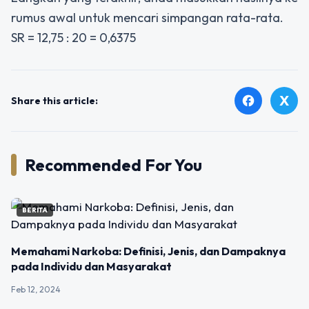
rumus awal untuk mencari simpangan rata-rata.
SR = 12,75 : 20 = 0,6375
X
facebook
Share this article:
Recommended For You
BERITA
Memahami Narkoba: Definisi, Jenis, dan Dampaknya
pada Individu dan Masyarakat
Feb 12, 2024