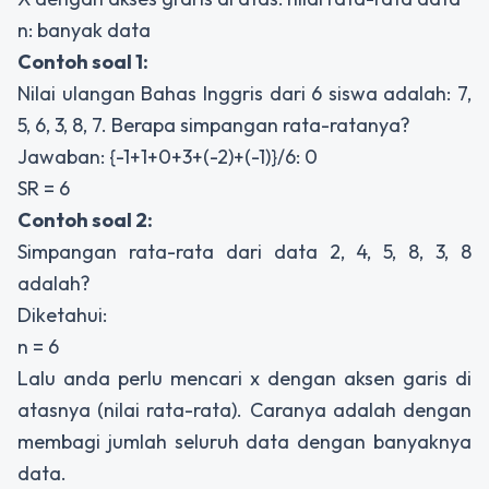
n: banyak data
Contoh soal 1:
Nilai ulangan Bahas Inggris dari 6 siswa adalah: 7,
5, 6, 3, 8, 7. Berapa simpangan rata-ratanya?
Jawaban: {-1+1+0+3+(-2)+(-1)}/6: 0
SR = 6
Contoh soal 2:
Simpangan rata-rata dari data 2, 4, 5, 8, 3, 8
adalah?
Diketahui:
n = 6
Lalu anda perlu mencari x dengan aksen garis di
atasnya (nilai rata-rata). Caranya adalah dengan
membagi jumlah seluruh data dengan banyaknya
data.