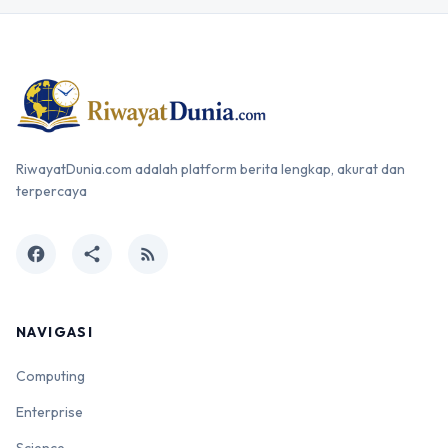
RiwayatDunia.com adalah platform berita lengkap, akurat dan
terpercaya
facebook
share
rss_feed
NAVIGASI
Computing
Enterprise
Science