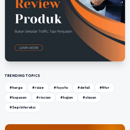
TRENDING TOPICS
#harga
#raize
#toyota
#detail
#fitur
#kupasan
#rincian
#kajian
#ulasan
#Sepi Interaksi