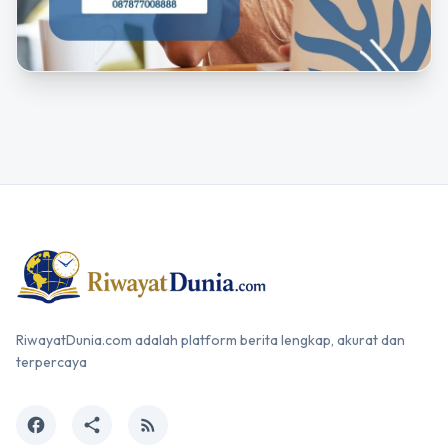
RiwayatDunia.com adalah platform berita lengkap, akurat dan
terpercaya
facebook
share
rss_feed