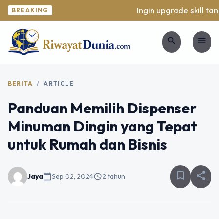
Ingin upgrade skill tanp
BREAKING
search
menu
BERITA
/
ARTICLE
Panduan Memilih Dispenser
Minuman Dingin yang Tepat
untuk Rumah dan Bisnis
bookmark_border
share
Jaya
calendar_today
Sep 02, 2024
schedule
2 tahun