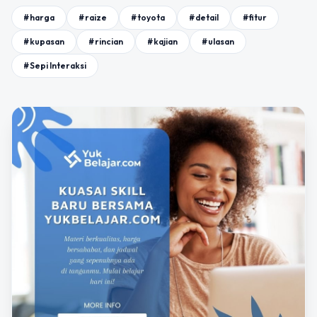
#harga
#raize
#toyota
#detail
#fitur
#kupasan
#rincian
#kajian
#ulasan
#Sepi Interaksi