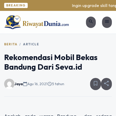
Ingin upgrade skill tanp
BREAKING
search
menu
BERITA
/
ARTICLE
Rekomendasi Mobil Bekas
Bandung Dari Seva.id
bookmark_border
share
Jaya
calendar_today
Agu 16, 2021
schedule
5 tahun