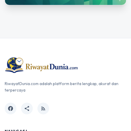
RiwayatDunia.com adalah platform berita lengkap, akurat dan
terpercaya
facebook
share
rss_feed