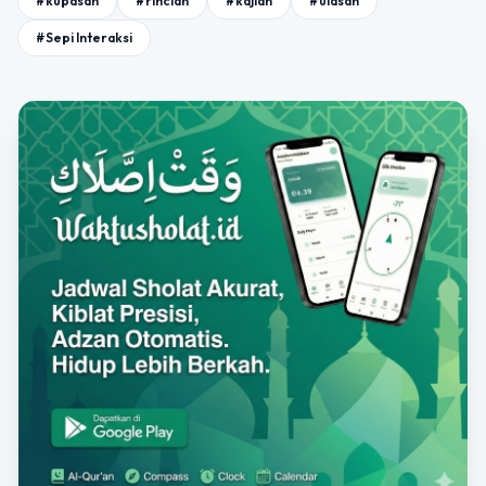
#kupasan
#rincian
#kajian
#ulasan
#Sepi Interaksi