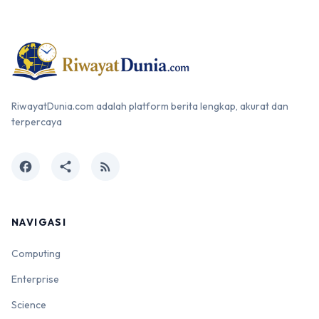
RiwayatDunia.com adalah platform berita lengkap, akurat dan
terpercaya
facebook
share
rss_feed
NAVIGASI
Computing
Enterprise
Science