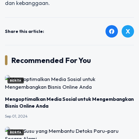
dan kebanggaan.
X
facebook
Share this article:
Recommended For You
BERITA
Mengoptimalkan Media Sosial untuk Mengembangkan
Bisnis Online Anda
Sep 01, 2024
BERITA