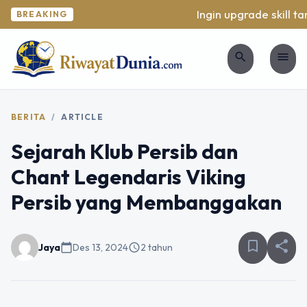
Ingin upgrade skill ta
BREAKING
search
menu
BERITA
/
ARTICLE
Sejarah Klub Persib dan
Chant Legendaris Viking
Persib yang Membanggakan
bookmark_border
share
Jaya
calendar_today
Des 13, 2024
schedule
2 tahun