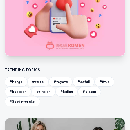
TRENDING TOPICS
#harga
#raize
#toyota
#detail
#fitur
#kupasan
#rincian
#kajian
#ulasan
#Sepi Interaksi