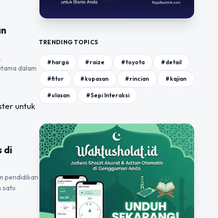
an
TRENDING TOPICS
.
#harga
#raize
#toyota
#detail
utama dalam
#fitur
#kupasan
#rincian
#kajian
#ulasan
#Sepi Interaksi
 di
am pendidikan
 satu