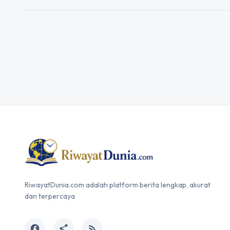
RiwayatDunia.com adalah platform berita lengkap, akurat
dan terpercaya
facebook
share
rss_feed