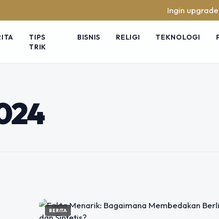
Ingin upgrade skil
RITA
TIPS
BISNIS
RELIGI
TEKNOLOGI
TRIK
n Wanita Simple
ari?
024
kemewahan dan keanggunan. Bagi
mencerminkan keindahan, tetapi juga
BERITA