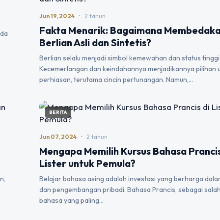
Jun 19, 2024
•
2 tahun
Fakta Menarik: Bagaimana Membedak
ada
Berlian Asli dan Sintetis?
Berlian selalu menjadi simbol kemewahan dan status tinggi
Kecemerlangan dan keindahannya menjadikannya pilihan 
perhiasan, terutama cincin pertunangan. Namun,…
BERITA
Jun 07, 2024
•
2 tahun
Mengapa Memilih Kursus Bahasa Prancis
Lister untuk Pemula?
n,
Belajar bahasa asing adalah investasi yang berharga dal
dan pengembangan pribadi. Bahasa Prancis, sebagai salah
bahasa yang paling…