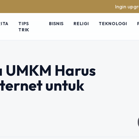
Ingin upgrade ski
RITA
TIPS
BISNIS
RELIGI
TEKNOLOGI
TRIK
a UMKM Harus
ernet untuk