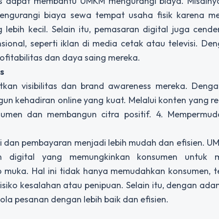
nis dapat membantu UMKM mengurangi biaya. Misalny
gurangi biaya sewa tempat usaha fisik karena me
lebih kecil. Selain itu, pemasaran digital juga cende
nal, seperti iklan di media cetak atau televisi. De
fitabilitas dan daya saing mereka.
s
kan visibilitas dan brand awareness mereka. Deng
n kehadiran online yang kuat. Melalui konten yang r
sumen dan membangun citra positif. 4. Mempermud
i dan pembayaran menjadi lebih mudah dan efisien. 
n digital yang memungkinkan konsumen untuk m
p muka. Hal ini tidak hanya memudahkan konsumen, t
siko kesalahan atau penipuan. Selain itu, dengan ada
a pesanan dengan lebih baik dan efisien.