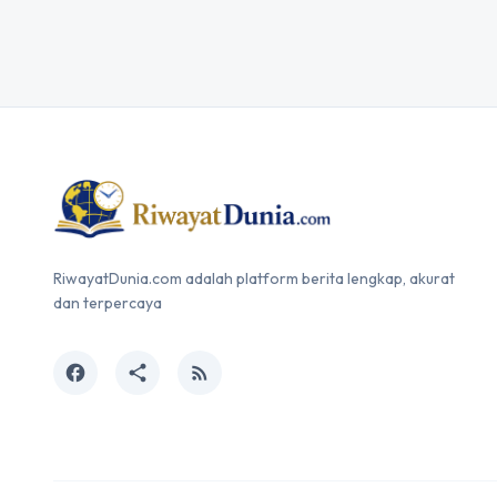
RiwayatDunia.com adalah platform berita lengkap, akurat
dan terpercaya
facebook
share
rss_feed