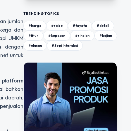
TRENDING TOPICS
gan jumlah
#harga
#raize
#toyota
#detail
kerja dan
#fitur
#kupasan
#rincian
#kajian
dapi UMKM
#ulasan
#Sepi Interaksi
h dengan
net untuk
 platform
nal bahkan
ai daerah,
 penjualan