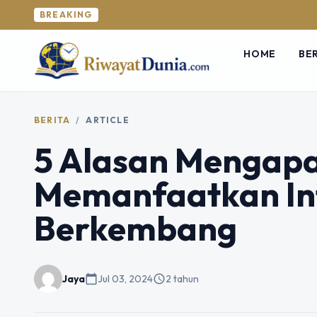
BREAKING
HOME
BE
BERITA
/
ARTICLE
5 Alasan Mengap
Memanfaatkan Int
Berkembang
Jaya
calendar_today
Jul 03, 2024
schedule
2 tahun