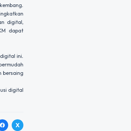
rkembang.
ningkatkan
 digital,
KM dapat
gital ini.
mpermudah
n bersaing
usi digital
X
facebook