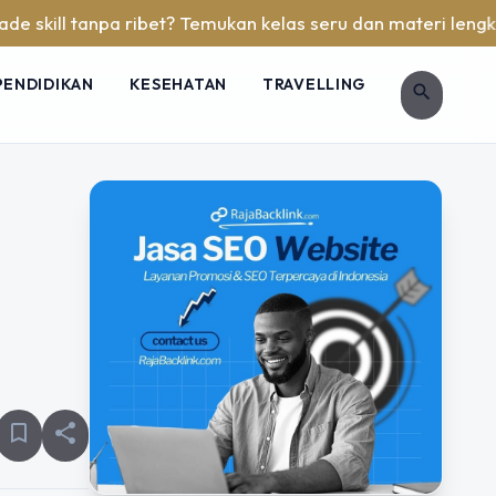
ll tanpa ribet? Temukan kelas seru dan materi lengkap hanya
PENDIDIKAN
KESEHATAN
TRAVELLING
search
bookmark_border
share