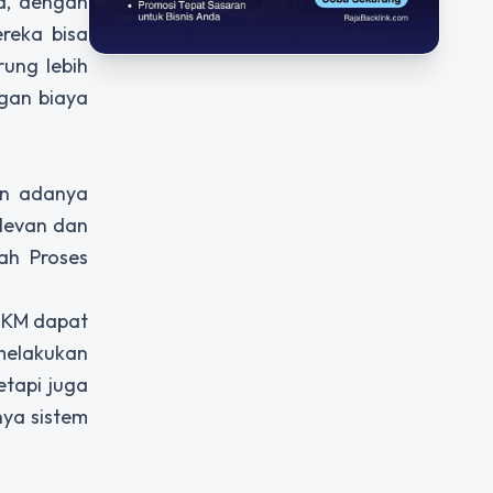
a, dengan
reka bisa
rung lebih
ngan biaya
an adanya
elevan dan
ah Proses
UMKM dapat
elakukan
etapi juga
nya sistem