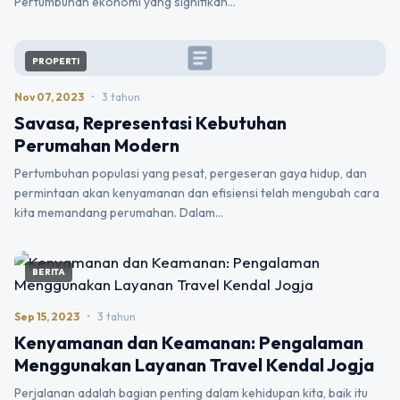
Pertumbuhan ekonomi yang signifikan…
article
PROPERTI
Nov 07, 2023
•
3 tahun
Savasa, Representasi Kebutuhan
Perumahan Modern
Pertumbuhan populasi yang pesat, pergeseran gaya hidup, dan
permintaan akan kenyamanan dan efisiensi telah mengubah cara
kita memandang perumahan. Dalam…
BERITA
Sep 15, 2023
•
3 tahun
Kenyamanan dan Keamanan: Pengalaman
Menggunakan Layanan Travel Kendal Jogja
Perjalanan adalah bagian penting dalam kehidupan kita, baik itu