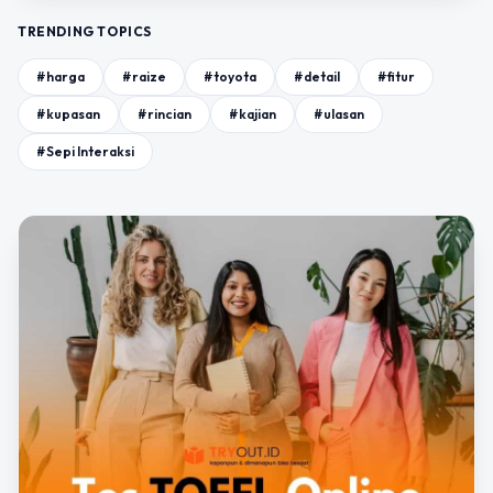
TRENDING TOPICS
#harga
#raize
#toyota
#detail
#fitur
#kupasan
#rincian
#kajian
#ulasan
#Sepi Interaksi