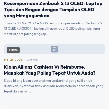
Kesempurnaan Zenbook S 13 OLED: Laptop
Tipis dan Ringan dengan Tampilan OLED
yang Mengagumkan
Jakarta, 22 Mei 2023 – ASUS resmi memperkenalkan Zenbook S
13 OLED (UX5304), laptop ultraportabel OLED paling tipis yang
memiliki port paling lengkap.…
article
BERITA
Mei 25, 2023
•
3 tahun
Klaim Allianz Cashless Vs Reimburse,
Manakah Yang Paling Tepat Untuk Anda?
Siapa bilang klaim asuransi merupakan hal yang sulit untuk
dilakukan, nyatanya tidak asalkan Anda memilih perusahaan yang
tepat dan sistem…