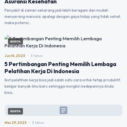
Asuransi Kesehatan
Penyakit di zaman sekarang jadi lebih beragam dan mudah
menyerang manusia, apalagi dengan gaya hidup yang tidak sehat,
maka potensi…
BERITA
Jun 14, 2023
•
3 tahun
5 Pertimbangan Penting Memilih Lembaga
Pelatihan Kerja Di Indonesia
Ikut pelatihan kerja bisa jadi salah satu cara untuk tetap produktif,
belajar banyak ilmu baru sehingga mungkin kedepannya Anda
bisa…
article
BERITA
Mei 29, 2023
•
3 tahun