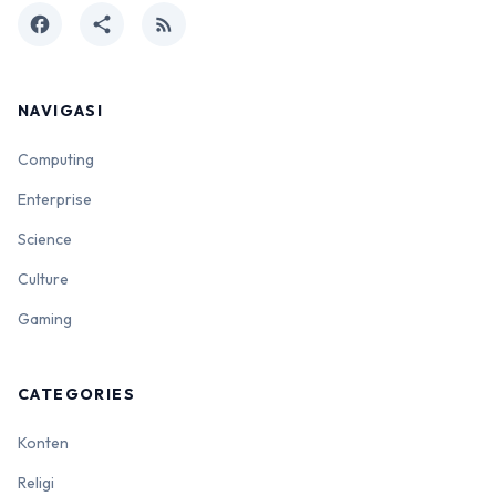
facebook
share
rss_feed
NAVIGASI
Computing
Enterprise
Science
Culture
Gaming
CATEGORIES
Konten
Religi