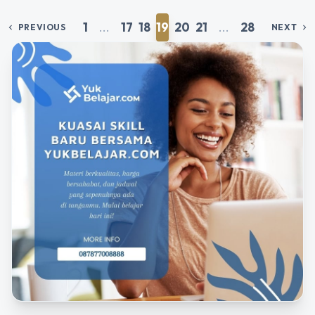
1
...
17
18
19
20
21
...
28
PREVIOUS
NEXT
chevron_left
chevron_right