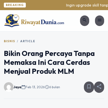
Ingin upgrade skill tanpa
BREAKING
search
menu
BISNIS
/
ARTICLE
Bikin Orang Percaya Tanpa
Memaksa Ini Cara Cerdas
Menjual Produk MLM
bookmark_border
share
Jaya
calendar_today
Feb 13, 2026
schedule
6 bulan