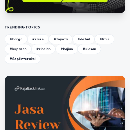
TRENDING TOPICS
#harga
#raize
#toyota
#detail
#fitur
#kupasan
#rincian
#kajian
#ulasan
#Sepi Interaksi