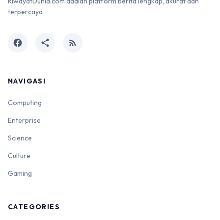
RiwayatDunia.com adalah platform berita lengkap, akurat dan
terpercaya
facebook
share
rss_feed
NAVIGASI
Computing
Enterprise
Science
Culture
Gaming
CATEGORIES