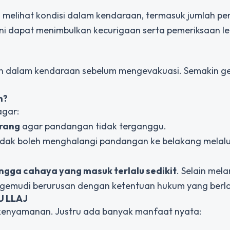
as melihat kondisi dalam kendaraan, termasuk jumlah 
ini dapat menimbulkan kecurigaan serta pemeriksaan le
an dalam kendaraan sebelum mengevakuasi. Semakin g
n?
agar:
rang
agar pandangan tidak terganggu.
tidak boleh menghalangi pandangan ke belakang melalu
ngga cahaya yang masuk terlalu sedikit
. Selain mel
engemudi berurusan dengan ketentuan hukum yang berl
U LLAJ
 kenyamanan. Justru ada banyak manfaat nyata: