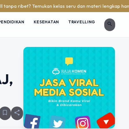
et? Temukan kelas seru dan materi lengkap hanya di YukBelaj
PENDIDIKAN
KESEHATAN
TRAVELLING
search
J,
bookmark_border
share