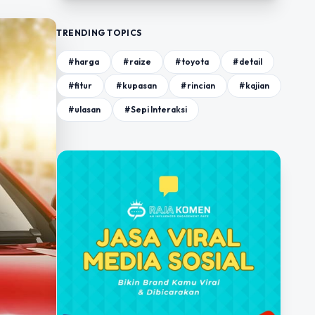
TRENDING TOPICS
#harga
#raize
#toyota
#detail
#fitur
#kupasan
#rincian
#kajian
#ulasan
#Sepi Interaksi