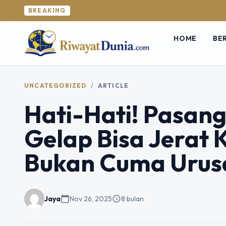
BREAKING
HOME
BE
UNCATEGORIZED
/
ARTICLE
Hati-Hati! Pasang
Gelap Bisa Jerat
Bukan Cuma Urus
Jaya
calendar_today
Nov 26, 2025
schedule
8 bulan