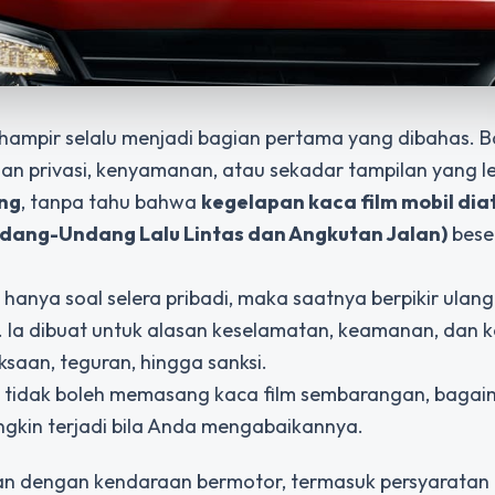
m hampir selalu menjadi bagian pertama yang dibahas. 
san privasi, kenyamanan, atau sekadar tampilan yang l
ng
, tanpa tahu bahwa
kegelapan kaca film mobil dia
dang-Undang Lalu Lintas dan Angkutan Jalan)
bese
anya soal selera pribadi, maka saatnya berpikir ulang
. Ia dibuat untuk alasan keselamatan, keamanan, dan k
ksaan, teguran, hingga sanksi.
a tidak boleh memasang kaca film sembarangan, baga
ngkin terjadi bila Anda mengabaikannya.
n dengan kendaraan bermotor, termasuk persyaratan 