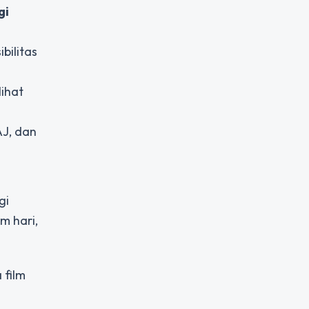
gi
bilitas
ihat
AJ, dan
gi
m hari,
 film