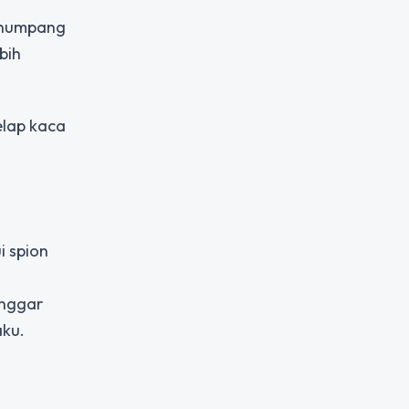
penumpang
bih
elap kaca
i spion
anggar
aku.