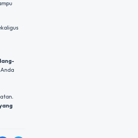
mampu
kaligus
ndang-
t Anda
atan.
 yang