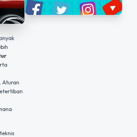
Banyak
ebih
tur
rta
. Aturan
etertiban
imana
teknis