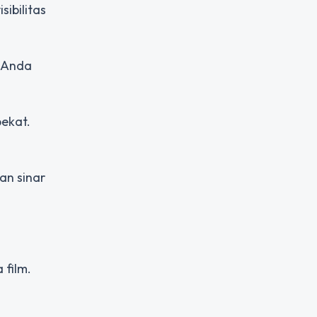
ibilitas
, Anda
pekat.
an sinar
film.