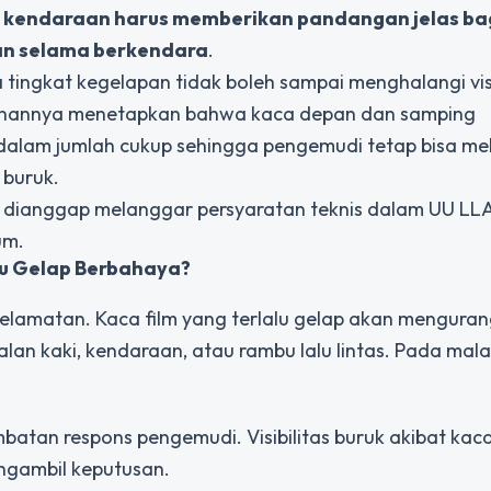
h
kendaraan harus memberikan pandangan jelas ba
an selama berkendara
.
a tingkat kegelapan tidak boleh sampai menghalangi visi
urunannya menetapkan bahwa kaca depan dan samping
lam jumlah cukup sehingga pengemudi tetap bisa mel
 buruk.
t dianggap melanggar persyaratan teknis dalam UU LL
um.
lu Gelap Berbahaya?
selamatan. Kaca film yang terlalu gelap akan menguran
an kaki, kendaraan, atau rambu lalu lintas. Pada mala
batan respons pengemudi. Visibilitas buruk akibat kaca
ngambil keputusan.