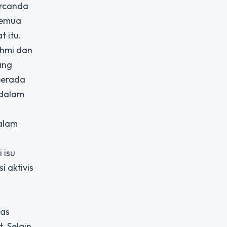
ercanda
 semua
t itu.
ahmi dan
ang
berada
 dalam
alam
 isu
 aktivis
tas
. Selain