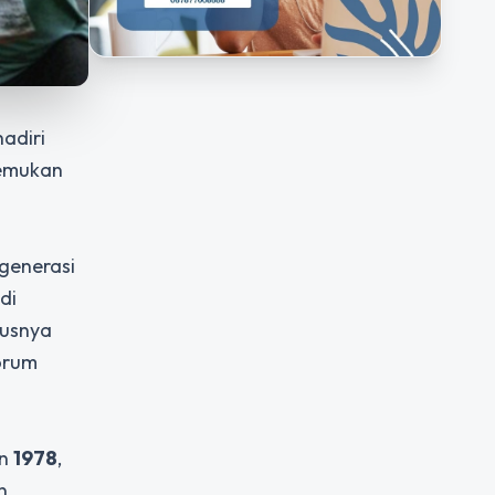
adiri
temukan
 generasi
di
tusnya
forum
un
1978
,
n