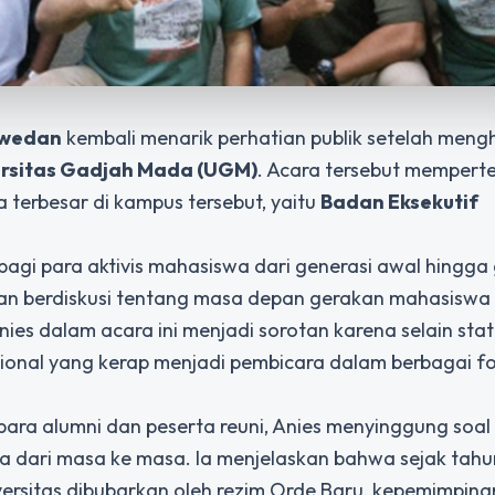
swedan
kembali menarik perhatian publik setelah mengh
rsitas Gadjah Mada (UGM)
. Acara tersebut memper
 terbesar di kampus tersebut, yaitu
Badan Eksekutif
bagi para aktivis mahasiswa dari generasi awal hingga
dan berdiskusi tentang masa depan gerakan mahasiswa 
ies dalam acara ini menjadi sorotan karena selain sta
asional yang kerap menjadi pembicara dalam berbagai 
ara alumni dan peserta reuni, Anies menyinggung soal
a dari masa ke masa. Ia menjelaskan bahwa sejak tah
iversitas dibubarkan oleh rezim Orde Baru, kepemimpina