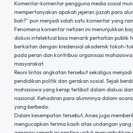
Komentar-komentar pengguna media sosial munc
mempertanyakan apakah jejeran ijazah para alumni
bah?” pun menjadi salah satu komentar yang ramai
Fenomena komentar netizen ini menunjukkan bag
diskusi intelektual bisa menarik perhatian publik 
berkaitan dengan kredensial akademik tokoh-tok
pada peran dan kontribusi organisasi mahasiswa
masyarakat.
Reuni lintas angkatan tersebut sekaligus menjad
pendidikan politik dan gerakan sosial. Sejak ber
mahasiswa yang kerap terlibat dalam diskusi dan
nasional. Kehadiran para alumninya dalam acara 
yang berbeda.
Dalam kesempatan tersebut, Anies juga member
mengucapkan terima kasih atas undangan yang d
generasi seperti ini penting untuk menumbuhkan 