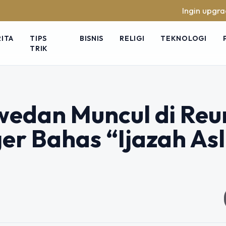
Ingin upgrade skill tanp
RITA
TIPS
BISNIS
RELIGI
TEKNOLOGI
TRIK
wedan Muncul di Reu
r Bahas “Ijazah Asl