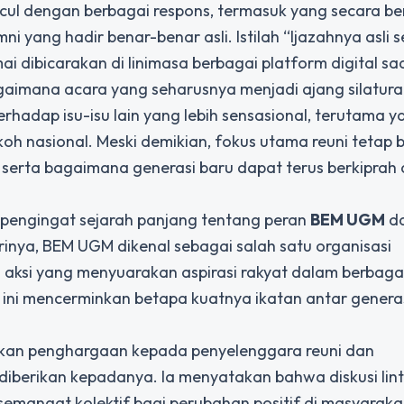
ul dengan berbagai respons, termasuk yang secara b
 yang hadir benar-benar asli. Istilah “Ijazahnya asli
 dibicarakan di linimasa berbagai platform digital saa
aimana acara yang seharusnya menjadi ajang silatur
terhadap isu-isu lain yang lebih sensasional, terutama y
oh nasional. Meski demikian, fokus utama reuni tetap 
 serta bagaimana generasi baru dapat terus berkiprah
i pengingat sejarah panjang tentang peran
BEM UGM
d
dirinya, BEM UGM dikenal sebagai salah satu organisasi
 aksi yang menyuarakan aspirasi rakyat dalam berbagai
ini mencerminkan betapa kuatnya ikatan antar generasi
ikan penghargaan kepada penyelenggara reuni dan
iberikan kepadanya. Ia menyatakan bahwa diskusi lin
semangat kolektif bagi perubahan positif di masyarakat