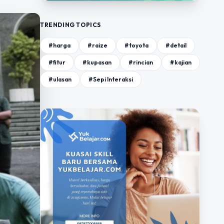
TRENDING TOPICS
#harga
#raize
#toyota
#detail
#fitur
#kupasan
#rincian
#kajian
#ulasan
#Sepi Interaksi