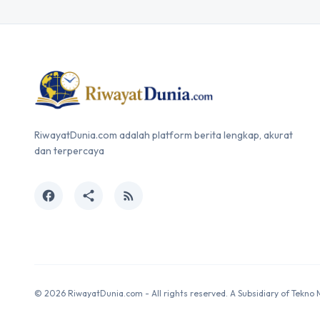
RiwayatDunia.com adalah platform berita lengkap, akurat
dan terpercaya
facebook
share
rss_feed
© 2026 RiwayatDunia.com - All rights reserved. A Subsidiary of Tekno