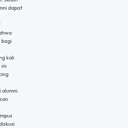
mni dapat
f
bahwa
 bagi
ng kali
ini
cing
i alumni
skan
kampus
iskusi