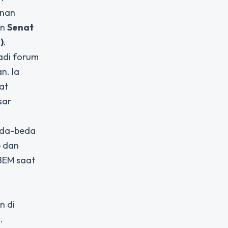
inan
an
Senat
)
.
adi forum
n. Ia
at
sar
eda-beda
p dan
 BEM saat
n di
.