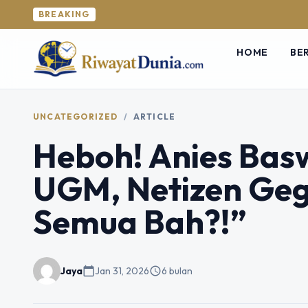
BREAKING
HOME
BE
UNCATEGORIZED
/
ARTICLE
Heboh! Anies Bas
UGM, Netizen Gege
Semua Bah?!”
Jaya
calendar_today
Jan 31, 2026
schedule
6 bulan