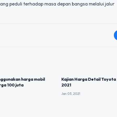
ang peduli terhadap masa depan bangsa melalui jalur
IZED
UNCATEGORIZED
ggunakan harga mobil
Kajian Harga Detail Toyota
ga 100 juta
2021
Jan 03, 2021