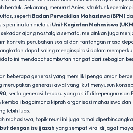
h bentuk. Sekarang, menurut Anies, struktur kepemimp
ltas, seperti
Badan Perwakilan Mahasiswa (BPM)
d
asis peminatan melalui
Unit Kegiatan Mahasiswa (UKM
 sekadar ajang nostalgia semata, melainkan juga menj
m konteks perubahan sosial dan tantangan masa depa
angkatan dapat saling menginspirasi dalam memperku
Pidato ini mendapat sambutan hangat dari sebagian be
kan beberapa generasi yang memiliki pengalaman berb
 merupakan generasi awal yang ikut menyusun konse
990
, serta generasi terbaru yang aktif di kepengurusan
n kembali bagaimana kiprah organisasi mahasiswa dan
g lebih luas.
h mahasiswa, topik reuni ini juga ramai diperbincangka
ut dengan isu ijazah
yang sempat viral di jagat maya