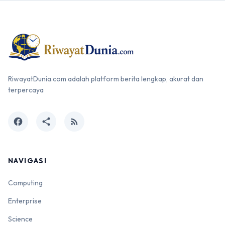
RiwayatDunia.com adalah platform berita lengkap, akurat dan
terpercaya
facebook
share
rss_feed
NAVIGASI
Computing
Enterprise
Science