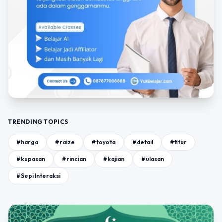
TRENDING TOPICS
#harga
#raize
#toyota
#detail
#fitur
#kupasan
#rincian
#kajian
#ulasan
#Sepi Interaksi