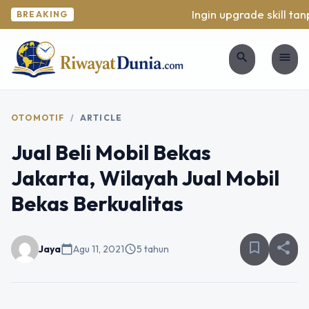
Ingin upgrade skill tanp
BREAKING
search
menu
OTOMOTIF
/
ARTICLE
Jual Beli Mobil Bekas
Jakarta, Wilayah Jual Mobil
Bekas Berkualitas
bookmark_border
share
Jaya
calendar_today
Agu 11, 2021
schedule
5 tahun