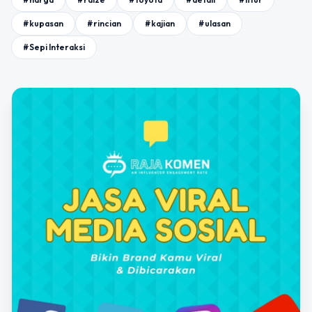
#kupasan
#rincian
#kajian
#ulasan
#Sepi Interaksi