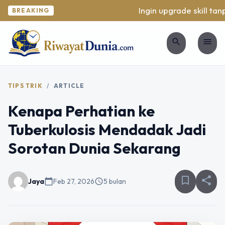
Ingin upgrade skill tanpa
BREAKING
search
menu
TIPS TRIK
/
ARTICLE
Kenapa Perhatian ke
Tuberkulosis Mendadak Jadi
Sorotan Dunia Sekarang
bookmark_border
share
Jaya
calendar_today
Feb 27, 2026
schedule
5 bulan