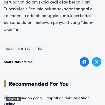
perubahan dalam skala kecil atau besar. Hari
Tuberkulosis Sedunia bukan sekadar tanggal di
kalender ia adalah panggilan untuk bertindak
bersama dalam melawan penyakit yang “diam-
diam” ini.
TAGS:
Hari TBC
TBC
X
facebook
Share this article:
Recommended For You
TIPS TRIK