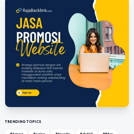
TRENDING TOPICS
#harga
#raize
#toyota
#detail
#fitur