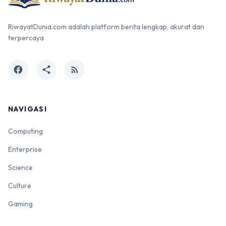
RiwayatDunia.com adalah platform berita lengkap, akurat dan
terpercaya
facebook
share
rss_feed
NAVIGASI
Computing
Enterprise
Science
Culture
Gaming