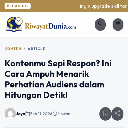
Ingin upgrade skill tanpa
BREAKING
search
menu
KONTEN
/
ARTICLE
Kontenmu Sepi Respon? Ini
Cara Ampuh Menarik
Perhatian Audiens dalam
Hitungan Detik!
bookmark_border
share
Jaya
calendar_today
Feb 11, 2026
schedule
6 bulan