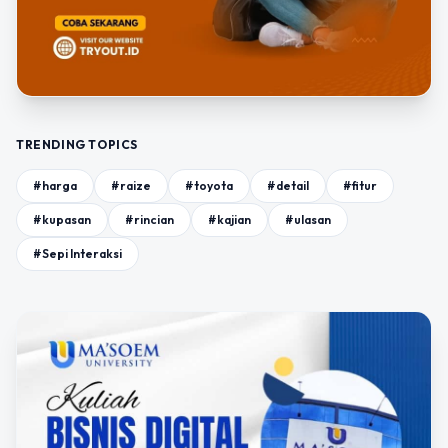
TRENDING TOPICS
#harga
#raize
#toyota
#detail
#fitur
#kupasan
#rincian
#kajian
#ulasan
#Sepi Interaksi