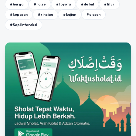
#harga
#raize
#toyota
#detail
#fitur
#kupasan
#rincian
#kajian
#ulasan
#Sepi Interaksi