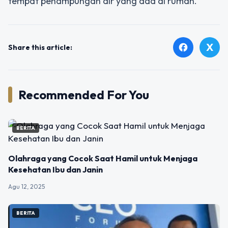
tempat penampungan air yang ada di rumah.
X
facebook
Share this article:
Recommended For You
BERITA
Olahraga yang Cocok Saat Hamil untuk Menjaga
Kesehatan Ibu dan Janin
Agu 12, 2025
BERITA