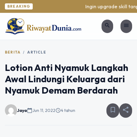
Ingin upgrade skill tanp
BREAKING
search
menu
BERITA
/
ARTICLE
Lotion Anti Nyamuk Langkah
Awal Lindungi Keluarga dari
Nyamuk Demam Berdarah
bookmark_border
share
Jaya
calendar_today
Jun 11, 2022
schedule
4 tahun