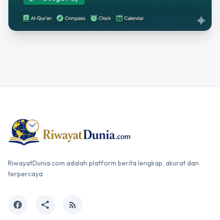
RiwayatDunia.com adalah platform berita lengkap, akurat dan
terpercaya
facebook
share
rss_feed