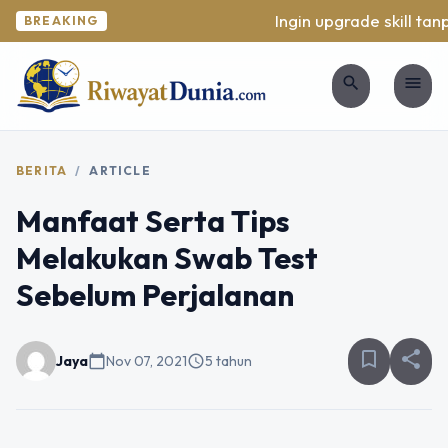
Ingin upgrade skill tanp
BREAKING
search
menu
BERITA
/
ARTICLE
Manfaat Serta Tips
Melakukan Swab Test
Sebelum Perjalanan
bookmark_border
share
Jaya
calendar_today
Nov 07, 2021
schedule
5 tahun