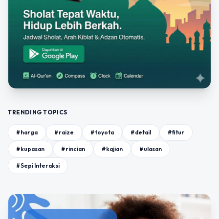
TRENDING TOPICS
#harga
#raize
#toyota
#detail
#fitur
#kupasan
#rincian
#kajian
#ulasan
#Sepi Interaksi