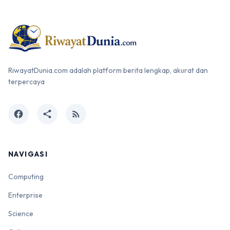
RiwayatDunia.com adalah platform berita lengkap, akurat dan
terpercaya
facebook
share
rss_feed
NAVIGASI
Computing
Enterprise
Science