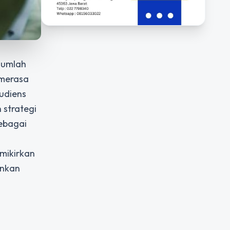
 jumlah
 merasa
udiens
 strategi
ebagai
emikirkan
ankan