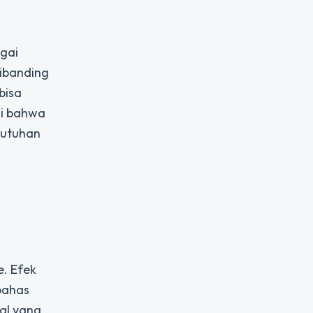
gai
dibanding
bisa
hi bahwa
butuhan
. Efek
bahas
ual yang