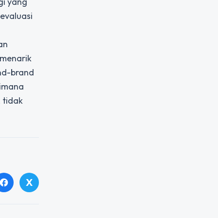
gi yang
evaluasi
an
 menarik
and-brand
aimana
 tidak
X
facebook