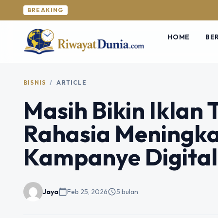
BREAKING
HOME
BE
BISNIS
/
ARTICLE
Masih Bikin Iklan 
Rahasia Meningka
Kampanye Digital
Jaya
calendar_today
Feb 25, 2026
schedule
5 bulan