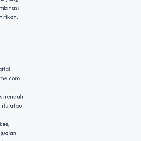
mbinasi
ifikan.
ital
rame.com
si rendah
 itu atau
kes,
jualan,