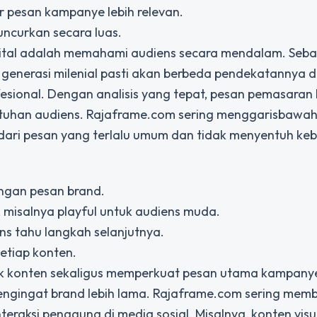
 pesan kampanye lebih relevan.
luncurkan secara luas.
tal
adalah memahami audiens secara mendalam. Seba
 generasi milenial pasti akan berbeda pendekatannya 
esional. Dengan analisis yang tepat, pesan pemasaran 
utuhan audiens. Rajaframe.com sering menggarisbawa
 dari pesan yang terlalu umum dan tidak menyentuh ke
engan pesan brand.
 misalnya playful untuk audiens muda.
ens tahu langkah selanjutnya.
etiap konten.
ik konten sekaligus memperkuat pesan utama kampanye
ngingat brand lebih lama. Rajaframe.com sering mem
eraksi pengguna di media sosial. Misalnya, konten vis