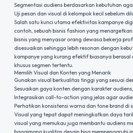
Segmentasi audiens berdasarkan kebutuhan agar
Uji pesan dan visual di kelompok kecil sebelum di
Salah satu kunci utama
efektivitas kampanye digi
contoh, sebuah bisnis fashion yang menargetkan
bisnis yang menyasar orang dewasa bekerja prof
disesuaikan sehingga lebih resonan dengan keb
kampanye yang kurang efektif biasanya berasal
khusus segmen tertentu.
Memilih Visual dan Konten yang Menarik
Gunakan visual berkualitas tinggi yang sesuai d
Sesuaikan gaya konten dengan karakter audiens,
Integrasikan call-to-action yang jelas agar audi
Perhatikan konsistensi warna dan tone brand di s
Visual yang tepat dapat meningkatkan daya tar
visual yang memukau juga membantu audiens me
bagaimana kualitas desain bisa mempengaruhi int