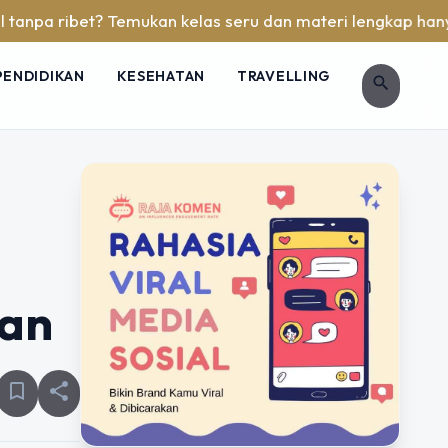
et? Temukan kelas seru dan materi lengkap hanya di YukBelaj
PENDIDIKAN
KESEHATAN
TRAVELLING
search
kan
bookmark_border
share