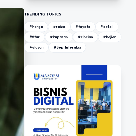
TRENDING TOPICS
#harga
#raize
#toyota
#detail
#fitur
#kupasan
#rincian
#kajian
#ulasan
#Sepi Interaksi