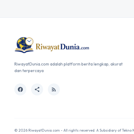
RiwayatDunia.com adalah platform berita lengkap, akurat
dan terpercaya
facebook
share
rss_feed
© 2026 RiwayatDunia.com - All rights reserved. A Subsidiary of Tekno