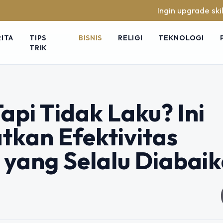
Ingin upgrade skill tanpa rib
RITA
TIPS
BISNIS
RELIGI
TEKNOLOGI
TRIK
Tapi Tidak Laku? Ini
tkan Efektivitas
 yang Selalu Diabai