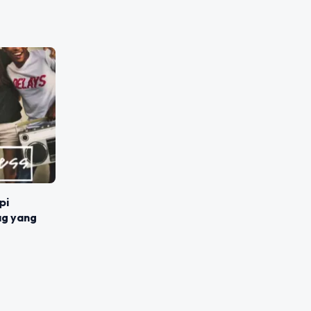
pi
ag yang