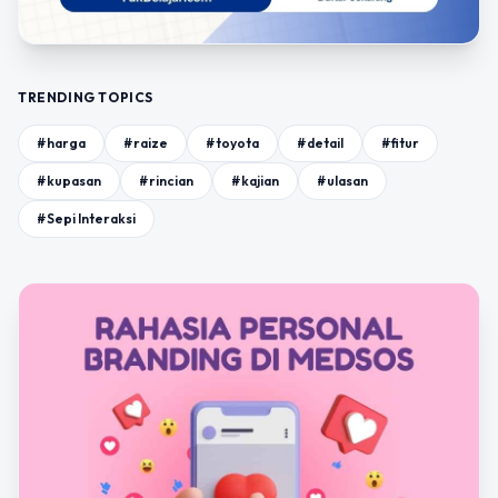
TRENDING TOPICS
#harga
#raize
#toyota
#detail
#fitur
#kupasan
#rincian
#kajian
#ulasan
#Sepi Interaksi