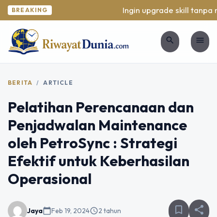
Ingin upgrade skill tanpa r
BREAKING
search
menu
BERITA
/
ARTICLE
Pelatihan Perencanaan dan
Penjadwalan Maintenance
oleh PetroSync : Strategi
Efektif untuk Keberhasilan
Operasional
bookmark_border
share
Jaya
calendar_today
Feb 19, 2024
schedule
2 tahun