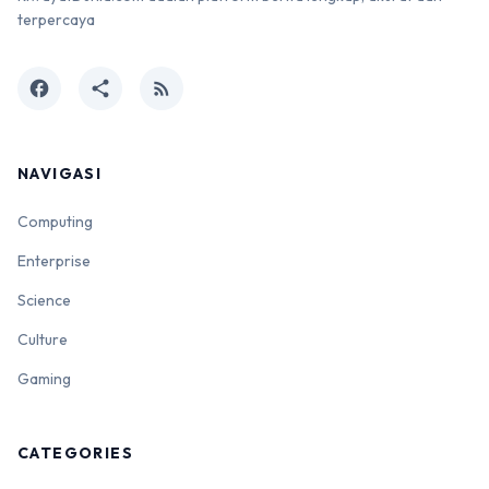
terpercaya
facebook
share
rss_feed
NAVIGASI
Computing
Enterprise
Science
Culture
Gaming
CATEGORIES