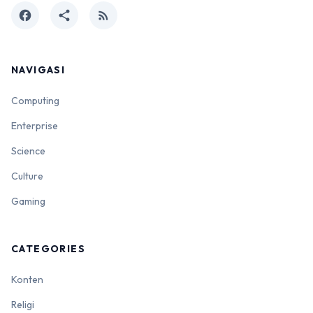
facebook
share
rss_feed
NAVIGASI
Computing
Enterprise
Science
Culture
Gaming
CATEGORIES
Konten
Religi