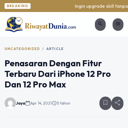
Ingin upgrade skill tanpa 
BREAKING
search
menu
UNCATEGORIZED
/
ARTICLE
Penasaran Dengan Fitur
Terbaru Dari iPhone 12 Pro
Dan 12 Pro Max
bookmark_border
share
Jaya
calendar_today
Apr 14, 2021
schedule
5 tahun