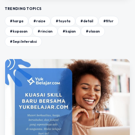
TRENDING TOPICS
#harga
#raize
#toyota
#detail
#fitur
#kupasan
#rincian
#kajian
#ulasan
#Sepi Interaksi