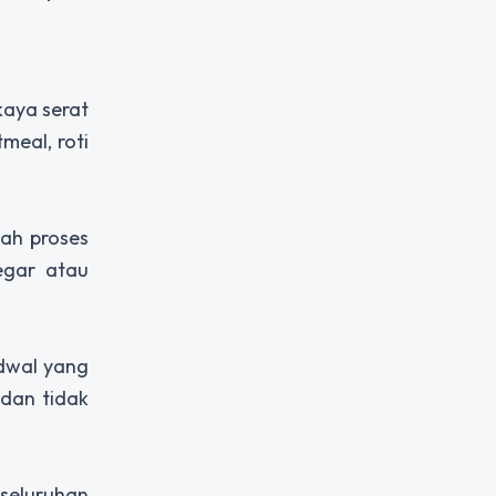
aya serat
tmeal, roti
ah proses
egar atau
adwal yang
dan tidak
eseluruhan