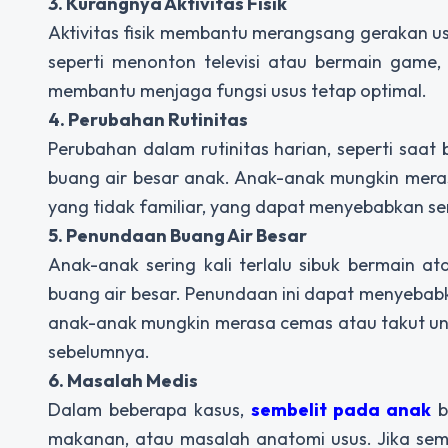
3. Kurangnya Aktivitas Fisik
Aktivitas fisik membantu merangsang gerakan us
seperti menonton televisi atau bermain game, l
membantu menjaga fungsi usus tetap optimal.
4. Perubahan Rutinitas
Perubahan dalam rutinitas harian, seperti saa
buang air besar anak. Anak-anak mungkin meras
yang tidak familiar, yang dapat menyebabkan se
5. Penundaan Buang Air Besar
Anak-anak sering kali terlalu sibuk bermain a
buang air besar. Penundaan ini dapat menyebabkan 
anak-anak mungkin merasa cemas atau takut unt
sebelumnya.
6. Masalah Medis
Dalam beberapa kasus,
sembelit pada anak
b
makanan, atau masalah anatomi usus. Jika sembe