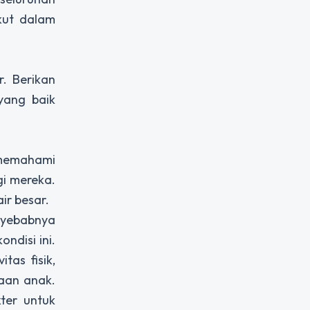
kut dalam
. Berikan
yang baik
 memahami
i mereka.
ir besar.
nyebabnya
disi ini.
tas fisik,
aan anak.
kter untuk