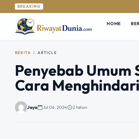
BREAKING
HOME
BE
BERITA
/
ARTICLE
Penyebab Umum S
Cara Menghindar
Jaya
calendar_today
Jul 06, 2024
schedule
2 tahun