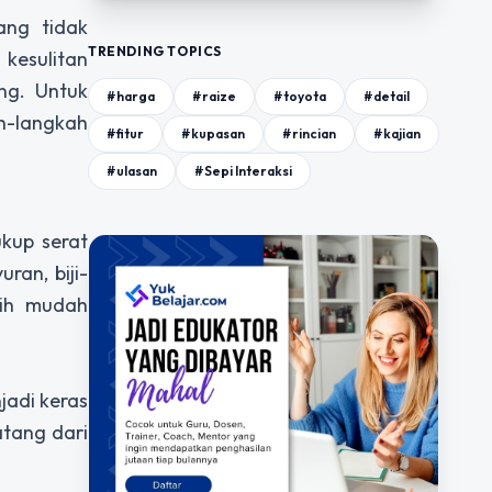
ang tidak
TRENDING TOPICS
kesulitan
ng. Untuk
#harga
#raize
#toyota
#detail
-langkah
#fitur
#kupasan
#rincian
#kajian
#ulasan
#Sepi Interaksi
kup serat
ran, biji-
bih mudah
jadi keras
atang dari