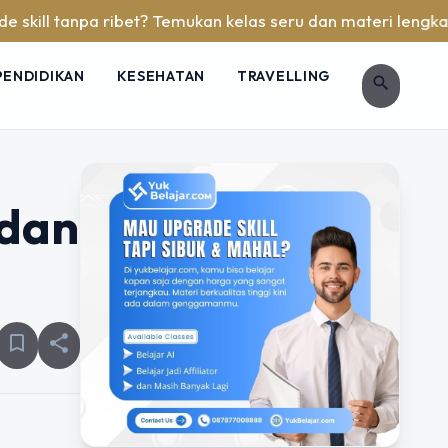
 tanpa ribet? Temukan kelas seru dan materi lengkap hanya d
PENDIDIKAN
KESEHATAN
TRAVELLING
search
 dan
bookmark_border
share