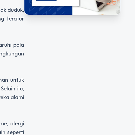
yak duduk,
ng teratur
aruhi pola
lingkungan
inan untuk
elain itu,
reka alami
me, alergi
in seperti