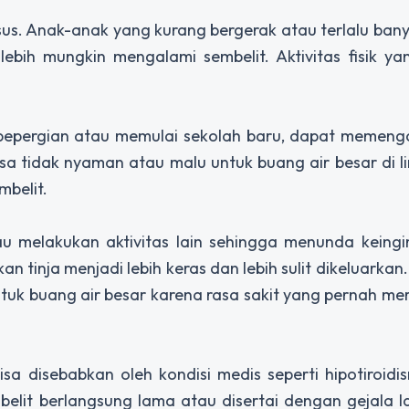
us. Anak-anak yang kurang bergerak atau terlalu ban
ebih mungkin mengalami sembelit. Aktivitas fisik ya
t bepergian atau memulai sekolah baru, dapat memeng
a tidak nyaman atau malu untuk buang air besar di 
mbelit.
tau melakukan aktivitas lain sehingga menunda keing
tinja menjadi lebih keras dan lebih sulit dikeluarkan. S
uk buang air besar karena rasa sakit yang pernah me
isa disebabkan oleh kondisi medis seperti hipotiroidis
lit berlangsung lama atau disertai dengan gejala la