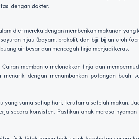
ltasi dengan dokter.
dalam diet mereka dengan memberikan makanan yang k
sayuran hijau (bayam, brokoli), dan biji-bijian utuh (oa
uang air besar dan mencegah tinja menjadi keras.
ri. Cairan membantu melunakkan tinja dan mempermud
bih menarik dengan menambahkan potongan buah s
u yang sama setiap hari, terutama setelah makan. J
erja secara konsisten. Pastikan anak merasa nyaman 
ivitas fisik tidak hanya baik untuk kesehatan secara k