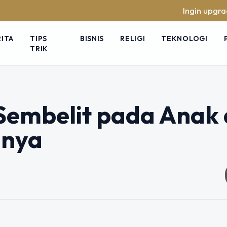
Ingin upgrade skill
RITA
TIPS
BISNIS
RELIGI
TEKNOLOGI
TRIK
embelit pada Anak
inya