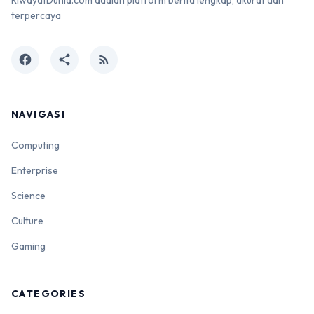
RiwayatDunia.com adalah platform berita lengkap, akurat dan
terpercaya
facebook
share
rss_feed
NAVIGASI
Computing
Enterprise
Science
Culture
Gaming
CATEGORIES