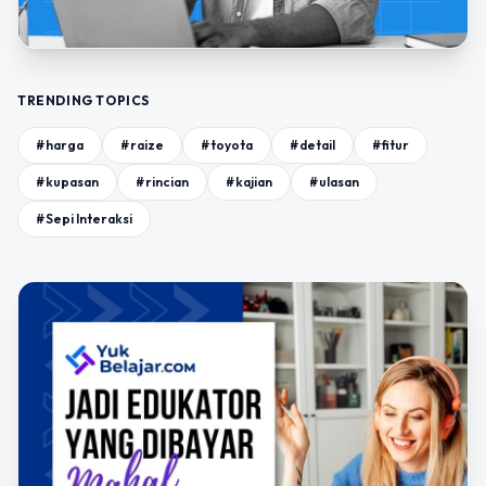
TRENDING TOPICS
#harga
#raize
#toyota
#detail
#fitur
#kupasan
#rincian
#kajian
#ulasan
#Sepi Interaksi