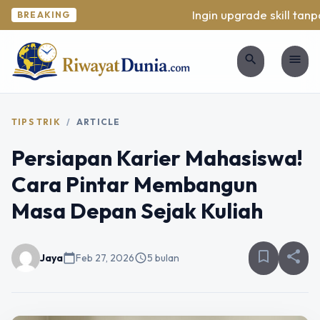
Ingin upgrade skill tanpa
BREAKING
search
menu
TIPS TRIK
/
ARTICLE
Persiapan Karier Mahasiswa!
Cara Pintar Membangun
Masa Depan Sejak Kuliah
bookmark_border
share
Jaya
calendar_today
Feb 27, 2026
schedule
5 bulan