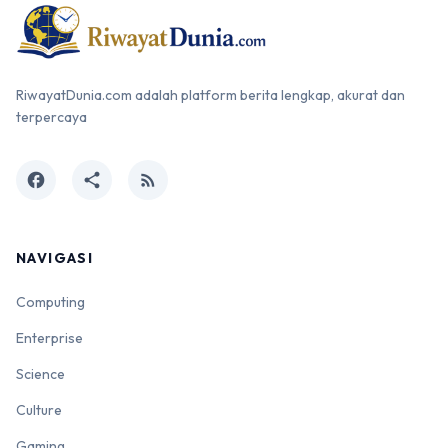
RiwayatDunia.com adalah platform berita lengkap, akurat dan
terpercaya
facebook
share
rss_feed
NAVIGASI
Computing
Enterprise
Science
Culture
Gaming