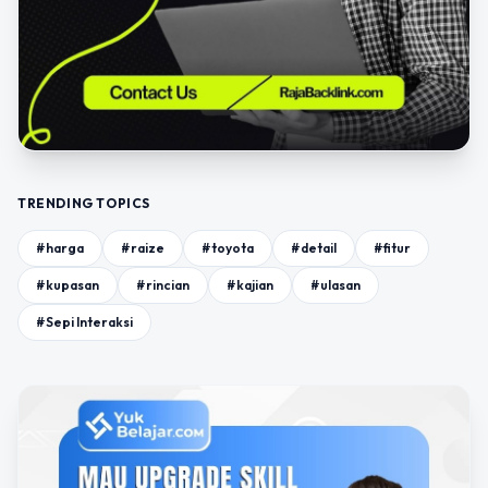
TRENDING TOPICS
#harga
#raize
#toyota
#detail
#fitur
#kupasan
#rincian
#kajian
#ulasan
#Sepi Interaksi