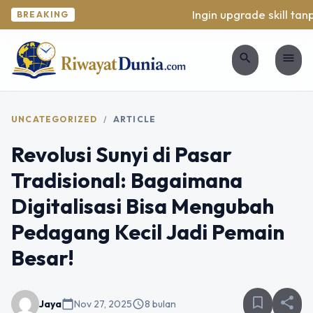
Ingin upgrade skill tanpa
BREAKING
search
menu
UNCATEGORIZED
/
ARTICLE
Revolusi Sunyi di Pasar
Tradisional: Bagaimana
Digitalisasi Bisa Mengubah
Pedagang Kecil Jadi Pemain
Besar!
bookmark_border
share
Jaya
calendar_today
Nov 27, 2025
schedule
8 bulan