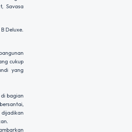
t, Savasa
 B Deluxe.
 bangunan
yang cukup
andi yang
di bagian
bersantai,
 dijadikan
kan.
gambarkan