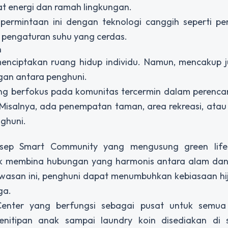
 energi dan ramah lingkungan.
ermintaan ini dengan teknologi canggih seperti p
 pengaturan suhu yang cerdas.
n
enciptakan ruang hidup individu. Namun, mencakup 
gan antara penghuni.
ng berfokus pada komunitas tercermin dalam perenca
isalnya, ada penempatan taman, area rekreasi, atau
ghuni.
nsep Smart Community yang mengusung green life
tuk membina hubungan yang harmonis antara alam dan
wasan ini, penghuni dapat menumbuhkan kebiasaan hij
ga.
Center yang berfungsi sebagai pusat untuk semua
nitipan anak sampai laundry koin disediakan di s