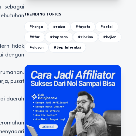
a sebagai
TRENDING TOPICS
kebutuhan
#harga
#raize
#toyota
#detail
#fitur
#kupasan
#rincian
#kajian
ern tidak
#ulasan
#Sepi Interaksi
ai dengan
erumahan.
rja, pusat
di daerah
perumahan
menyadari