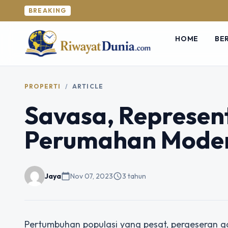
BREAKING
HOME
BE
PROPERTI
/
ARTICLE
Savasa, Represen
Perumahan Mode
Jaya
calendar_today
Nov 07, 2023
schedule
3 tahun
Pertumbuhan populasi yang pesat, pergeseran g