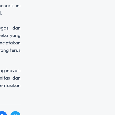
narik ini
.
egas, dan
reka yang
nciptakan
ang terus
g inovasi
nitas dan
entasikan