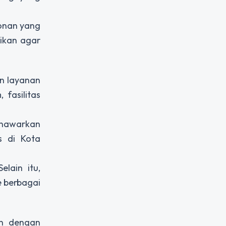
honan yang
sikan agar
n layanan
fasilitas
enawarkan
s di Kota
lain itu,
e berbagai
an dengan