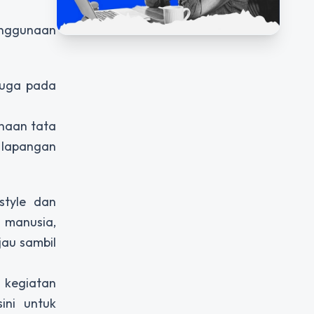
enggunaan
juga pada
naan tata
 lapangan
style dan
 manusia,
au sambil
 kegiatan
ini untuk