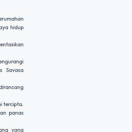
 perumahan
aya hidup
entasikan
engurangi
ks Savasa
dirancang
 tercipta.
ian panas
lang yang