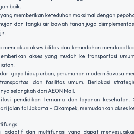
an baik.
jau yang memberikan keteduhan maksimal dengan pepo
 hujan dan tangki air bawah tanah juga diimplementa
ir.
a mencakup aksesibilitas dan kemudahan mendapatka
emberikan akses yang mudah ke transportasi umum, 
iatan.
gi dari gaya hidup urban, perumahan modern Savasa m
transportasi dan fasilitas umum. Berlokasi strategi
ya selangkah dari AEON Mall.
itusi pendidikan ternama dan layanan kesehatan. Se
dari jalan tol Jakarta – Cikampek, memudahkan akses k
ifungsi
 adaptif dan multifungsi yang dapat menyesuaik