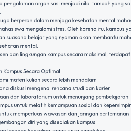
a pengalaman organisasi menjadi nilai tambah yang s
.
f juga berperan dalam menjaga kesehatan mental maha
ahasiswa mengalami stres. Oleh karena itu, kampus y
kan suasana belajar yang nyaman akan membantu mah
sehatan mental.
n dan lingkungan kampus secara maksimal, terdapat
n Kampus Secara Optimal
mi materi kuliah secara lebih mendalam
a diskusi mengenai rencana studi dan karier
kaan dan laboratorium untuk menunjang pembelajaran
ampus untuk melatih kemampuan sosial dan kepemimpi
 untuk memperluas wawasan dan jaringan pertemanan
ngembangan diri yang disediakan kampus
 layanan konseling kampus jika diperlukan