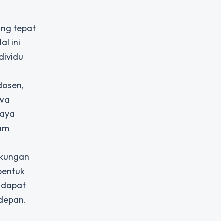
ng tepat
l ini
dividu
dosen,
swa
daya
lam
ukungan
bentuk
 dapat
 depan.