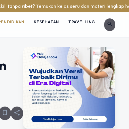
ibet? Temukan kelas seru dan materi lengkap hanya di YukBel
PENDIDIKAN
KESEHATAN
TRAVELLING
search
n
bookmark_border
share