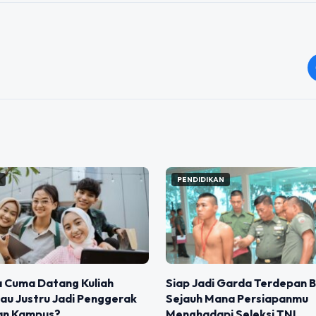
N
PENDIDIKAN
 Cuma Datang Kuliah
Siap Jadi Garda Terdepan 
au Justru Jadi Penggerak
Sejauh Mana Persiapanmu
an Kampus?
Menghadapi Seleksi TNI