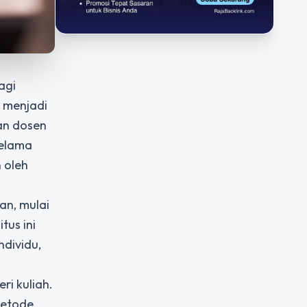
agi
k menjadi
an dosen
selama
 oleh
an, mulai
tus ini
dividu,
ri kuliah.
Metode