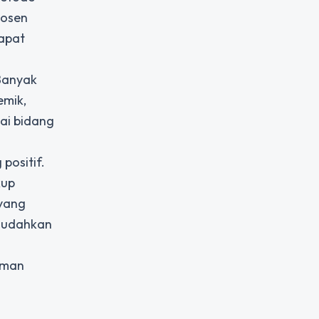
dosen
apat
 Banyak
emik,
ai bidang
positif.
kup
 yang
emudahkan
eman