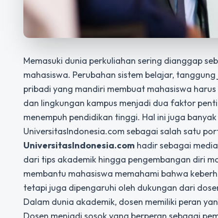
Memasuki dunia perkuliahan sering dianggap se
mahasiswa. Perubahan sistem belajar, tanggung j
pribadi yang mandiri membuat mahasiswa harus 
dan lingkungan kampus menjadi dua faktor pen
menempuh pendidikan tinggi. Hal ini juga banyak 
UniversitasIndonesia.com sebagai salah satu por
UniversitasIndonesia.com
hadir sebagai media
dari tips akademik hingga pengembangan diri maha
membantu mahasiswa memahami bahwa keberhasil
tetapi juga dipengaruhi oleh dukungan dari dos
Dalam dunia akademik, dosen memiliki peran yang
Dosen menjadi sosok yang berperan sebagai pem