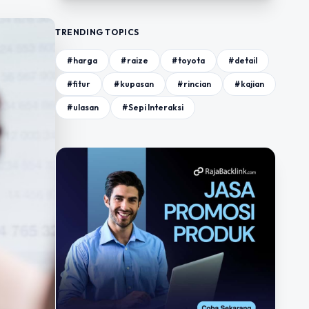
TRENDING TOPICS
#harga
#raize
#toyota
#detail
#fitur
#kupasan
#rincian
#kajian
#ulasan
#Sepi Interaksi