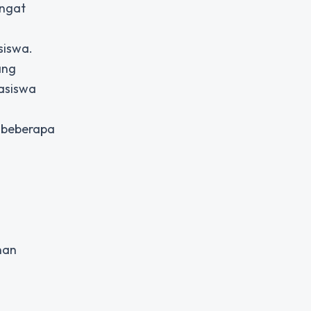
angat
siswa.
ang
asiswa
 beberapa
nan