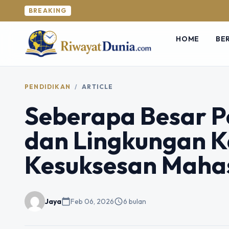
BREAKING
HOME
BE
PENDIDIKAN
/
ARTICLE
Seberapa Besar P
dan Lingkungan 
Kesuksesan Maha
Jaya
calendar_today
Feb 06, 2026
schedule
6 bulan