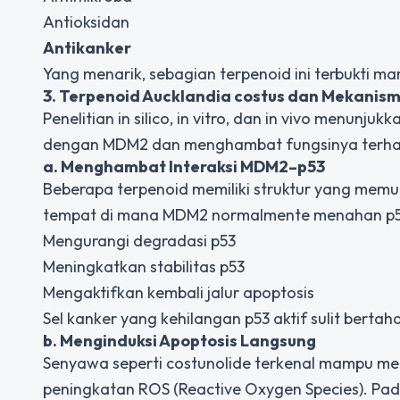
Antioksidan
Antikanker
Yang menarik, sebagian terpenoid ini terbukti
3. Terpenoid Aucklandia costus dan Mekan
Penelitian
in silico
,
in vitro
, dan
in vivo
menunjukkan
dengan MDM2 dan menghambat fungsinya terha
a. Menghambat Interaksi MDM2–p53
Beberapa terpenoid memiliki struktur yang me
tempat di mana MDM2 normalmente menahan p53. 
Mengurangi degradasi p53
Meningkatkan stabilitas p53
Mengaktifkan kembali jalur apoptosis
Sel kanker yang kehilangan p53 aktif sulit bertaha
b. Menginduksi Apoptosis Langsung
Senyawa seperti costunolide terkenal mampu meng
peningkatan ROS (
Reactive Oxygen Species
). Pa