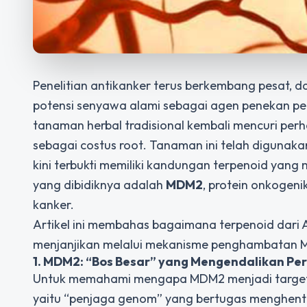
Penelitian antikanker terus berkembang pesat, d
potensi senyawa alami sebagai agen penekan per
tanaman herbal tradisional kembali mencuri per
sebagai
costus root
. Tanaman ini telah digunaka
kini terbukti memiliki kandungan terpenoid yang
yang dibidiknya adalah
MDM2
, protein onkogen
kanker.
Artikel ini membahas bagaimana terpenoid dari 
menjanjikan melalui mekanisme penghambatan 
1. MDM2: “Bos Besar” yang Mengendalikan Pe
Untuk memahami mengapa MDM2 menjadi target p
yaitu “penjaga genom” yang bertugas menghenti