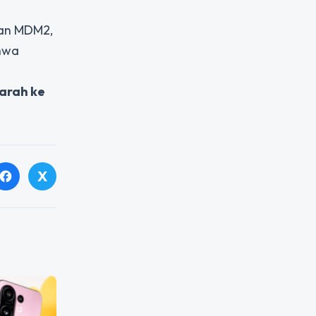
kan MDM2,
ahwa
arah ke
X
facebook