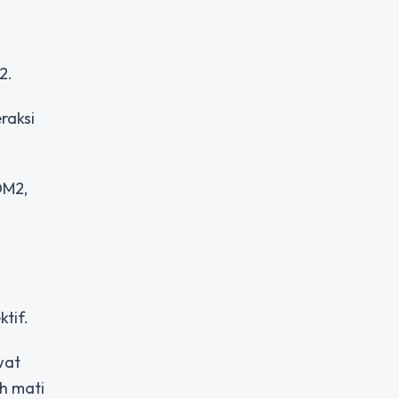
2.
raksi
DM2,
ktif.
wat
ah mati