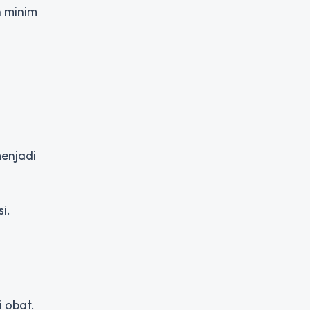
n minim
menjadi
i.
i obat.