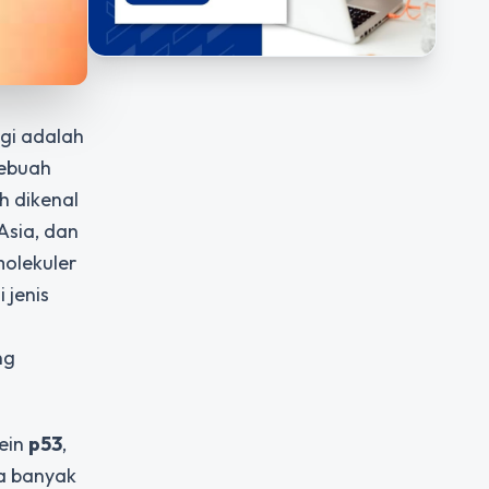
ogi adalah
sebuah
ih dikenal
Asia, dan
molekuler
 jenis
ng
ein
p53
,
a banyak