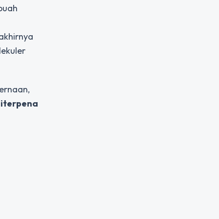
buah
 akhirnya
lekuler
cernaan,
uiterpena