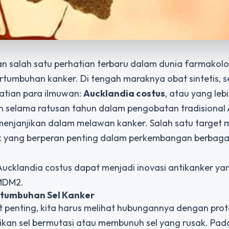
an salah satu perhatian terbaru dalam dunia farmakol
tumbuhan kanker. Di tengah maraknya obat sintetis, 
hatian para ilmuwan:
Aucklandia costus
, atau yang leb
n selama ratusan tahun dalam pengobatan tradisional 
 menjanjikan dalam melawan kanker. Salah satu target 
ik yang berperan penting dalam perkembangan berbagai
Aucklandia costus dapat menjadi inovasi antikanker ya
MDM2.
rtumbuhan Sel Kanker
enting, kita harus melihat hubungannya dengan prot
kan sel bermutasi atau membunuh sel yang rusak. Pad