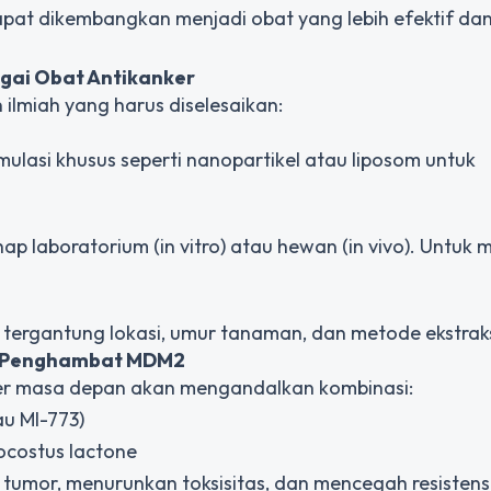
pat dikembangkan menjadi obat yang lebih efektif da
gai Obat Antikanker
ilmiah yang harus diselesaikan:
rmulasi khusus seperti nanopartikel atau liposom untuk
hap laboratorium (
in vitro
) atau hewan (
in vivo
). Untuk 
 tergantung lokasi, umur tanaman, dan metode ekstraks
 + Penghambat MDM2
er masa depan akan mengandalkan kombinasi:
au MI-773)
ocostus lactone
 tumor, menurunkan toksisitas, dan mencegah resistens