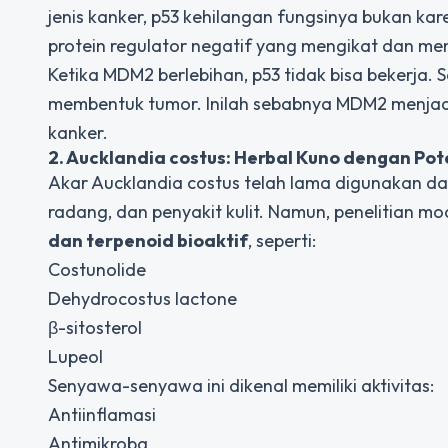
jenis kanker, p53 kehilangan fungsinya bukan ka
protein regulator negatif yang mengikat dan me
Ketika MDM2 berlebihan, p53 tidak bisa bekerja. 
membentuk tumor. Inilah sebabnya MDM2 menjadi 
kanker.
2. Aucklandia costus: Herbal Kuno dengan Po
Akar Aucklandia costus telah lama digunakan da
radang, dan penyakit kulit. Namun, penelitian 
dan terpenoid bioaktif
, seperti:
Costunolide
Dehydrocostus lactone
β-sitosterol
Lupeol
Senyawa-senyawa ini dikenal memiliki aktivitas:
Antiinflamasi
Antimikroba