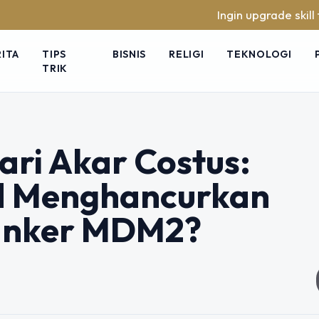
Ingin upgrade skill tanpa ribet?
RITA
TIPS
BISNIS
RELIGI
TEKNOLOGI
TRIK
ari Akar Costus:
id Menghancurkan
Kanker MDM2?