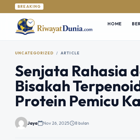
BREAKING
HOME
BE
UNCATEGORIZED
/
ARTICLE
Senjata Rahasia d
Bisakah Terpeno
Protein Pemicu 
Jaya
calendar_today
Nov 26, 2025
schedule
8 bulan