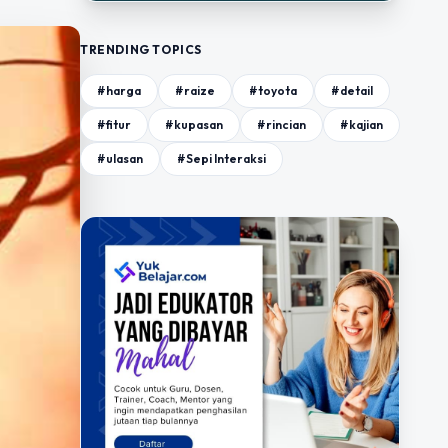
TRENDING TOPICS
#harga
#raize
#toyota
#detail
#fitur
#kupasan
#rincian
#kajian
#ulasan
#Sepi Interaksi