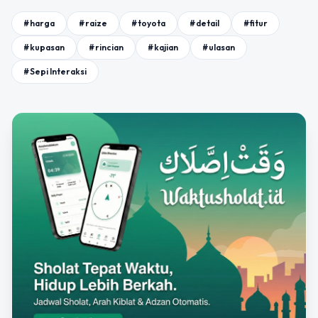
#harga
#raize
#toyota
#detail
#fitur
#kupasan
#rincian
#kajian
#ulasan
#Sepi Interaksi