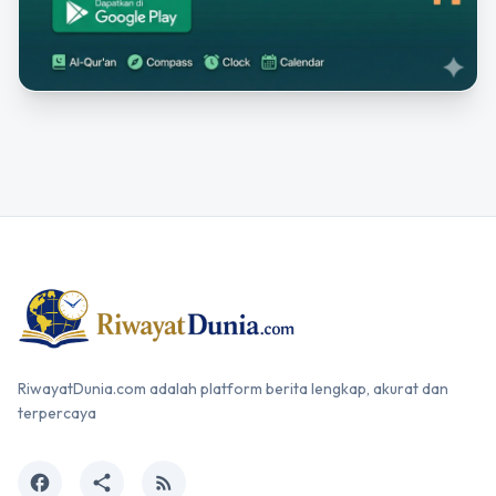
RiwayatDunia.com adalah platform berita lengkap, akurat dan
terpercaya
facebook
share
rss_feed