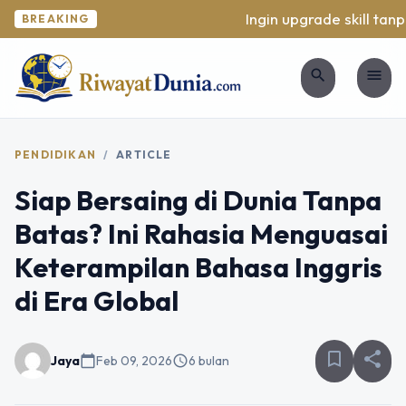
Ingin upgrade skill tanpa 
BREAKING
search
menu
PENDIDIKAN
/
ARTICLE
Siap Bersaing di Dunia Tanpa
Batas? Ini Rahasia Menguasai
Keterampilan Bahasa Inggris
di Era Global
bookmark_border
share
Jaya
calendar_today
Feb 09, 2026
schedule
6 bulan