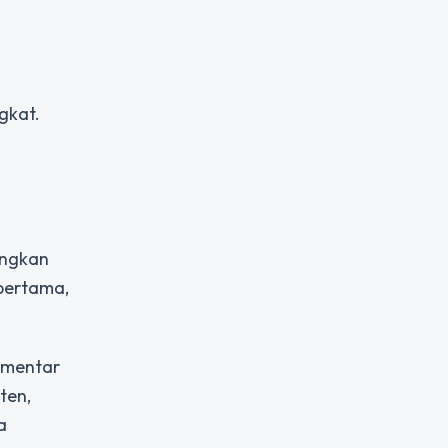
gkat.
angkan
 pertama,
omentar
ten,
a