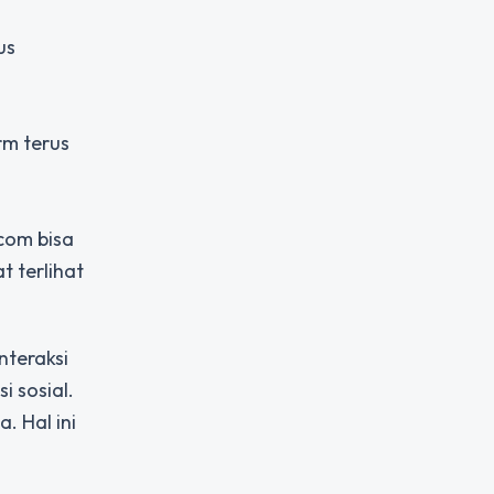
us
orm terus
com bisa
 terlihat
nteraksi
i sosial.
. Hal ini