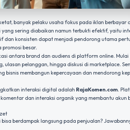
 ketat, banyak pelaku usaha fokus pada iklan berbayar 
 yang sering diabaikan namun terbukti efektif, yaitu
int
aktif dan konsisten dapat menjadi pendorong utama pe
a promosi besar.
asi antara brand dan audiens di platform online. Mulai 
g, ulasan pelanggan, hingga diskusi di marketplace. Se
eluang bisnis membangun kepercayaan dan mendorong ke
katkan interaksi digital adalah
RajaKomen.com
. Pla
komentar dan interaksi organik yang membantu akun b
zet
si bisa berdampak langsung pada penjualan? Jawabanny