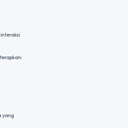
interaksi
iterapkan:
a yang