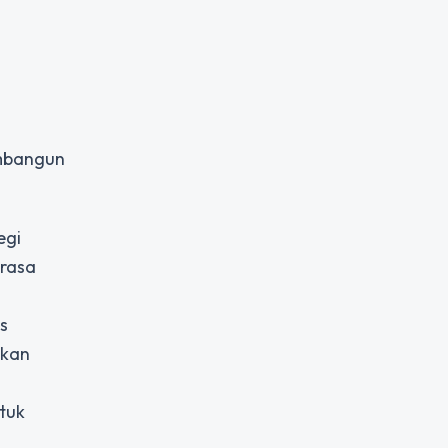
embangun
egi
erasa
s
ukan
tuk