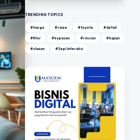
TRENDING TOPICS
#harga
#raize
#toyota
#detail
#fitur
#kupasan
#rincian
#kajian
#ulasan
#Sepi Interaksi