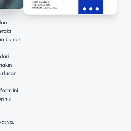
dan
eraksi
rtumbuhan
dari
makin
putusan
tform ini
isnis
a: ya.