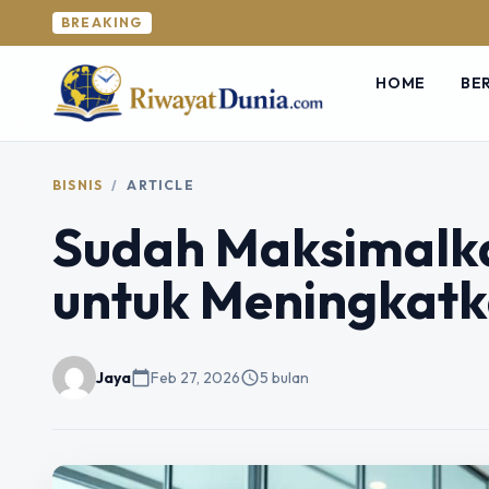
BREAKING
HOME
BE
BISNIS
/
ARTICLE
Sudah Maksimalkan
untuk Meningkatk
Jaya
calendar_today
Feb 27, 2026
schedule
5 bulan