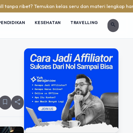
t? Temukan kelas seru dan materi lengkap hanya di YukBelaja
PENDIDIKAN
KESEHATAN
TRAVELLING
search
bookmark_border
share