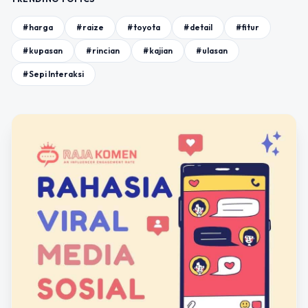
#harga
#raize
#toyota
#detail
#fitur
#kupasan
#rincian
#kajian
#ulasan
#Sepi Interaksi