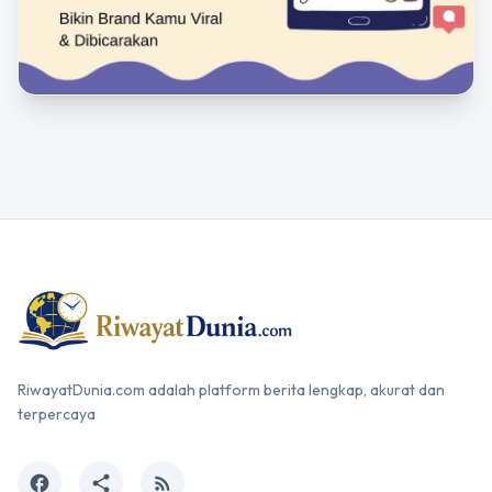
RiwayatDunia.com adalah platform berita lengkap, akurat dan
terpercaya
facebook
share
rss_feed