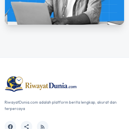
RiwayatDunia.com adalah platform berita lengkap, akurat dan
terpercaya
facebook
share
rss_feed