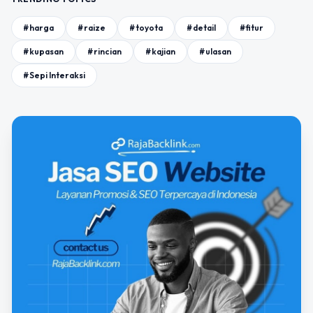
#harga
#raize
#toyota
#detail
#fitur
#kupasan
#rincian
#kajian
#ulasan
#Sepi Interaksi