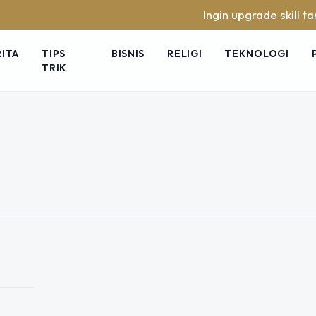
Ingin upgrade skill tanpa
RITA
TIPS
BISNIS
RELIGI
TEKNOLOGI
TRIK
tal, Ibadah Jadi
ta Makin Lalai?
kini hadir dalam bentuk digital
a melalui ponsel. Al quran digital