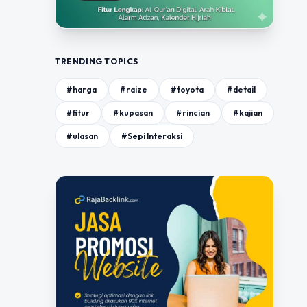
TRENDING TOPICS
#harga
#raize
#toyota
#detail
#fitur
#kupasan
#rincian
#kajian
#ulasan
#Sepi Interaksi