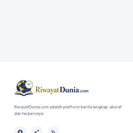
RiwayatDunia.com adalah platform berita lengkap, akurat
dan terpercaya
facebook
share
rss_feed