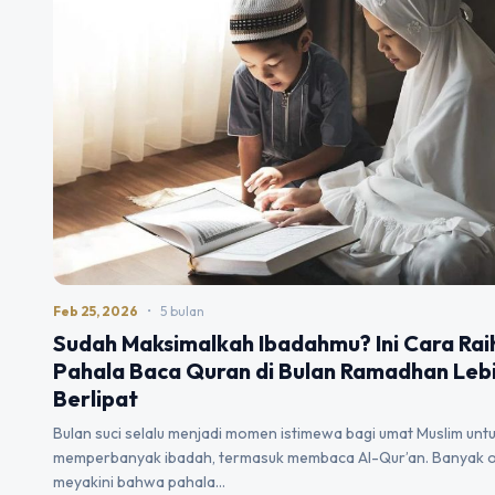
Feb 25, 2026
•
5 bulan
Sudah Maksimalkah Ibadahmu? Ini Cara Rai
Pahala Baca Quran di Bulan Ramadhan Leb
Berlipat
Bulan suci selalu menjadi momen istimewa bagi umat Muslim unt
memperbanyak ibadah, termasuk membaca Al-Qur’an. Banyak 
meyakini bahwa pahala…