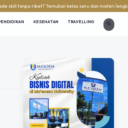
kill tanpa ribet? Temukan kelas seru dan materi lengkap han
PENDIDIKAN
KESEHATAN
TRAVELLING
search