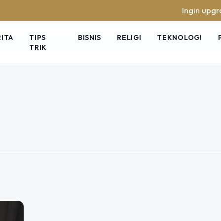
Ingin upgrade s
RITA
TIPS
BISNIS
RELIGI
TEKNOLOGI
TRIK
ih Pahala Baca Al
dhan Tahun Ini
 selalu dinanti umat Islam di
 Ramadhan juga dikenal sebagai bulan