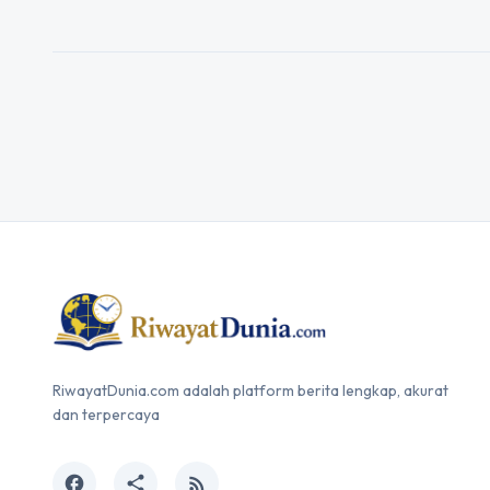
RiwayatDunia.com adalah platform berita lengkap, akurat
dan terpercaya
facebook
share
rss_feed