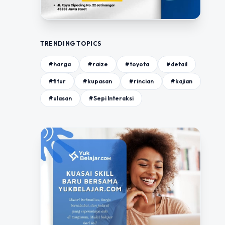
TRENDING TOPICS
#harga
#raize
#toyota
#detail
#fitur
#kupasan
#rincian
#kajian
#ulasan
#Sepi Interaksi