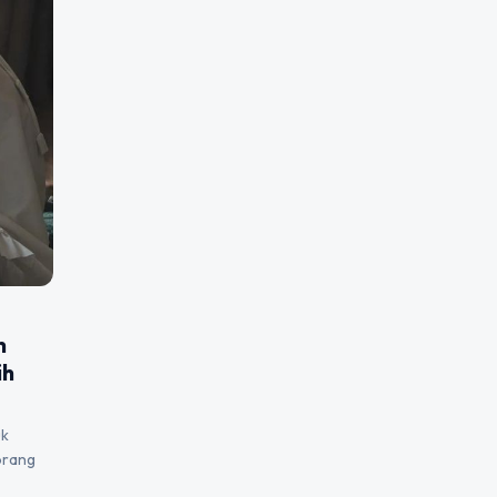
h
ih
uk
orang