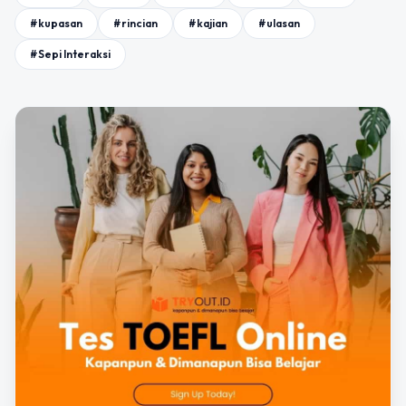
#kupasan
#rincian
#kajian
#ulasan
#Sepi Interaksi