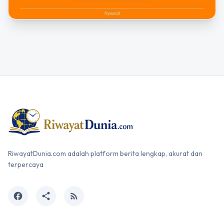
RiwayatDunia.com adalah platform berita lengkap, akurat dan
terpercaya
facebook
share
rss_feed