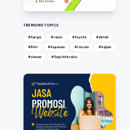
TRENDING TOPICS
#harga
#raize
#toyota
#detail
#fitur
#kupasan
#rincian
#kajian
#ulasan
#Sepi Interaksi