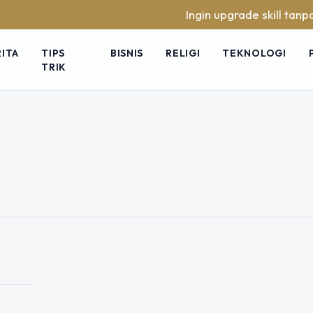
Ingin upgrade skill tanpa rib
RITA
TIPS
BISNIS
RELIGI
TEKNOLOGI
TRIK
a Konsumen? Ini
gun Brand Lewat
ayaan menjadi kunci utama agar sebuah
en kini lebih selektif dan
…