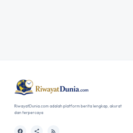
RiwayatDunia.com adalah platform berita lengkap, akurat
dan terpercaya
facebook
share
rss_feed