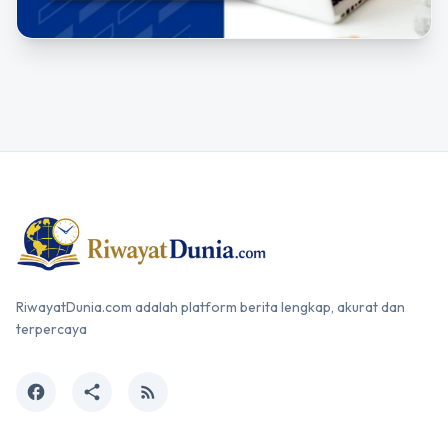
RiwayatDunia.com adalah platform berita lengkap, akurat dan
terpercaya
facebook
share
rss_feed