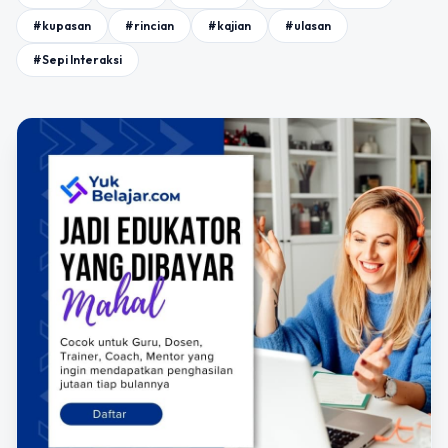
#kupasan
#rincian
#kajian
#ulasan
#Sepi Interaksi