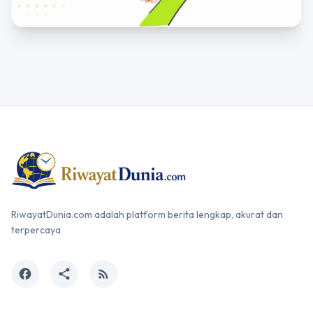
RiwayatDunia.com adalah platform berita lengkap, akurat dan
terpercaya
facebook
share
rss_feed