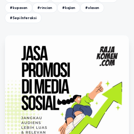
#kupasan
#rincian
#kajian
#ulasan
#Sepi Interaksi