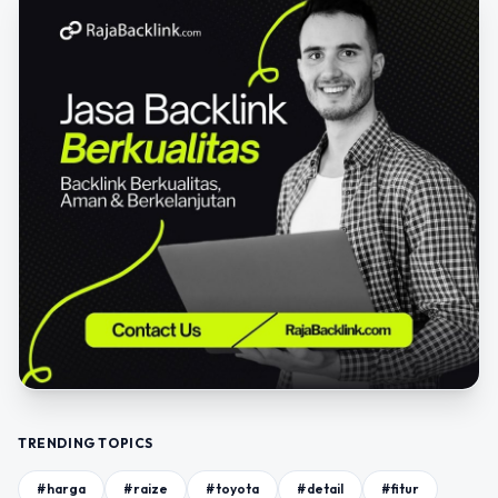
TRENDING TOPICS
#harga
#raize
#toyota
#detail
#fitur