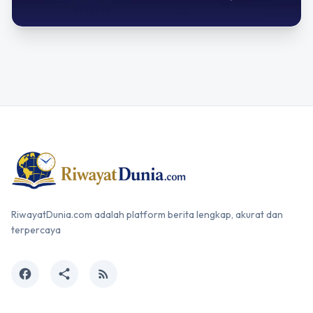
RiwayatDunia.com adalah platform berita lengkap, akurat dan
terpercaya
facebook
share
rss_feed