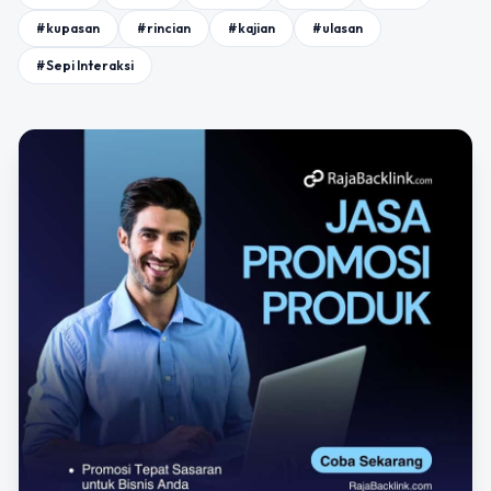
#kupasan
#rincian
#kajian
#ulasan
#Sepi Interaksi