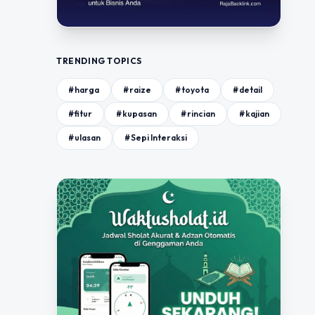
TRENDING TOPICS
#harga
#raize
#toyota
#detail
#fitur
#kupasan
#rincian
#kajian
#ulasan
#Sepi Interaksi