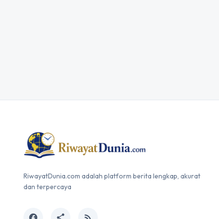
RiwayatDunia.com adalah platform berita lengkap, akurat
dan terpercaya
facebook
share
rss_feed